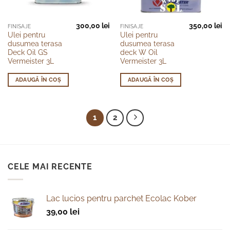
300,00
lei
350,00
lei
FINISAJE
FINISAJE
Ulei pentru
Ulei pentru
dusumea terasa
dusumea terasa
Deck Oil GS
deck W Oil
Vermeister 3L
Vermeister 3L
ADAUGĂ ÎN COȘ
ADAUGĂ ÎN COȘ
1
2
CELE MAI RECENTE
Lac lucios pentru parchet Ecolac Kober
39,00
lei