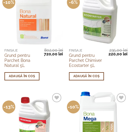
-10%
-6%
802,00
lei
235,00
lei
FINISAJE
FINISAJE
Prețul
Prețul
Prețul
Pr
720,00
lei
220,00
lei
Grund pentru
Grund pentru
inițial
curent
inițial
cu
Parchet Bona
Parchet Chimiver
a
este:
a
es
fost:
720,00 lei.
fost:
22
Natural 5L
Ecostarter 5L
802,00 lei.
235,00 lei.
ADAUGĂ ÎN COȘ
ADAUGĂ ÎN COȘ
-13%
-10%