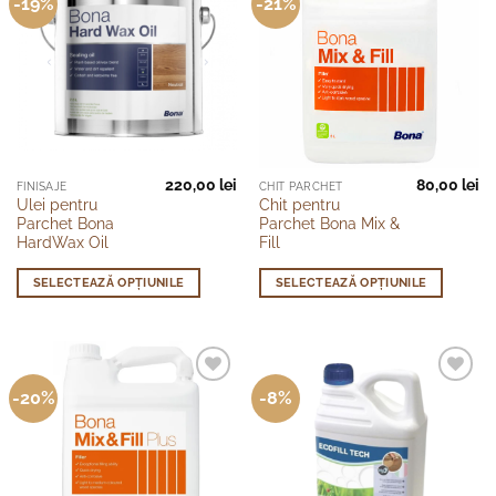
-19%
-21%
220,00
lei
80,00
lei
Acest
Acest
FINISAJE
CHIT PARCHET
Ulei pentru
Chit pentru
produs
produs
Parchet Bona
Parchet Bona Mix &
are
are
HardWax Oil
Fill
mai
mai
multe
multe
SELECTEAZĂ OPȚIUNILE
SELECTEAZĂ OPȚIUNILE
variații.
variații.
Opțiunile
Opțiunile
pot
pot
fi
fi
-20%
-8%
alese
alese
în
în
pagina
pagina
produsului.
produsului.