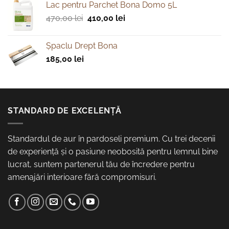
Lac pentru Parchet Bona Domo 5L
Prețul
Prețul
470,00
lei
410,00
lei
inițial
curent
a
este:
Şpaclu Drept Bona
fost:
410,00 lei.
185,00
lei
470,00 lei.
STANDARD DE EXCELENȚĂ
Standardul de aur în pardoseli premium. Cu trei decenii
de experiență și o pasiune neobosită pentru lemnul bine
lucrat, suntem partenerul tău de încredere pentru
amenajări interioare fără compromisuri.