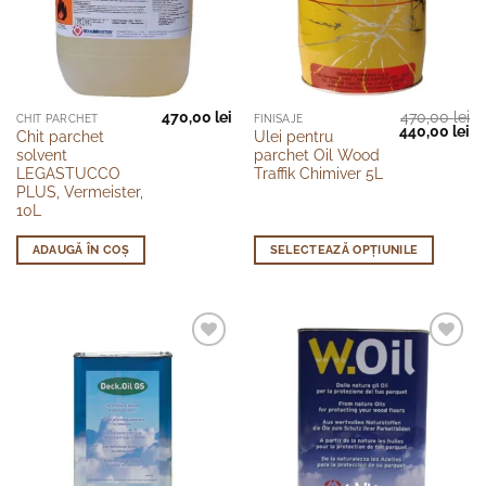
470,00
lei
470,00
lei
Acest
CHIT PARCHET
FINISAJE
Prețul
Pr
440,00
lei
Chit parchet
Ulei pentru
produs
inițial
cu
solvent
parchet Oil Wood
a
es
are
fost:
44
LEGASTUCCO
Traffik Chimiver 5L
470,00 lei.
mai
PLUS, Vermeister,
10L
multe
variații.
ADAUGĂ ÎN COȘ
SELECTEAZĂ OPȚIUNILE
Opțiunile
pot
fi
alese
în
pagina
produsului.