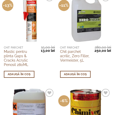
-13%
-11%
alese
alese
în
în
pagina
pagina
produsului.
produsului.
15,00
lei
280,00
lei
CHIT PARCHET
CHIT PARCHET
Prețul
Prețul
Prețul
Pr
13,00
lei
250,00
lei
Mastic pentru
Chit parchet
inițial
curent
inițial
cu
plinta Gaps &
acrilic, Zero Filler,
a
este:
a
es
fost:
13,00 lei.
fost:
25
Cracks Acrylic
Vermeister, 5L
15,00 lei.
280,00 lei.
Penosil 280ML
ADAUGĂ ÎN COȘ
ADAUGĂ ÎN COȘ
-6%