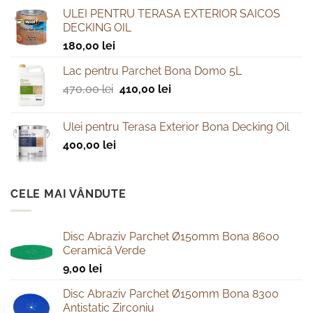
ULEI PENTRU TERASA EXTERIOR SAICOS
DECKING OIL
180,00
lei
Lac pentru Parchet Bona Domo 5L
Prețul
Prețul
470,00
lei
410,00
lei
inițial
curent
a
este:
Ulei pentru Terasa Exterior Bona Decking Oil
fost:
410,00 lei.
400,00
lei
470,00 lei.
CELE MAI VÂNDUTE
Disc Abraziv Parchet Ø150mm Bona 8600
Ceramică Verde
9,00
lei
Disc Abraziv Parchet Ø150mm Bona 8300
Antistatic Zirconiu