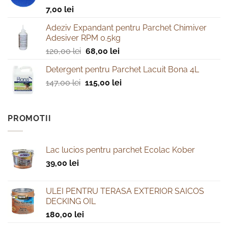
7,00
lei
Adeziv Expandant pentru Parchet Chimiver
Adesiver RPM 0.5kg
Prețul
Prețul
120,00
lei
68,00
lei
inițial
curent
Detergent pentru Parchet Lacuit Bona 4L
a
este:
Prețul
Prețul
147,00
lei
fost:
115,00
lei
68,00 lei.
inițial
curent
120,00 lei.
a
este:
fost:
115,00 lei.
PROMOTII
147,00 lei.
Lac lucios pentru parchet Ecolac Kober
39,00
lei
ULEI PENTRU TERASA EXTERIOR SAICOS
DECKING OIL
180,00
lei