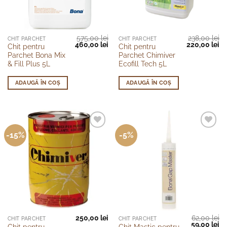
575,00
lei
238,00
lei
CHIT PARCHET
CHIT PARCHET
Prețul
Prețul
Prețul
Pr
460,00
lei
220,00
lei
Chit pentru
Chit pentru
inițial
curent
inițial
cu
Parchet Bona Mix
Parchet Chimiver
a
este:
a
es
fost:
460,00 lei.
fost:
22
& Fill Plus 5L
Ecofill Tech 5L
575,00 lei.
238,00 lei.
ADAUGĂ ÎN COȘ
ADAUGĂ ÎN COȘ
-15%
-5%
250,00
lei
62,00
lei
Acest
Acest
CHIT PARCHET
CHIT PARCHET
Prețul
Pr
59,00
lei