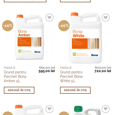
variații.
Opțiunile
pot
fi
-10%
-10%
alese
în
pagina
produsului.
661,00
lei
802,00
lei
FINISAJE
FINISAJE
Prețul
Prețul
Prețul
Pr
595,00
lei
720,00
lei
Grund pentru
Grund pentru
inițial
curent
inițial
cu
Parchet Bona
Parchet Bona
a
este:
a
es
fost:
595,00 lei.
fost:
72
Amber 5L
White 5L
661,00 lei.
802,00 lei.
ADAUGĂ ÎN COȘ
ADAUGĂ ÎN COȘ