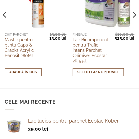
15,00
lei
610,00
lei
Acest
CHIT PARCHET
FINISAJE
Prețul
Prețul
Prețul
Pr
13,00
lei
525,00
lei
Mastic pentru
Lac Bicomponent
produs
inițial
curent
inițial
cu
plinta Gaps &
pentru Trafic
a
este:
a
es
are
fost:
13,00 lei.
fost:
52
Cracks Acrylic
Intens Parchet
15,00 lei.
610,00 lei.
mai
Penosil 280ML
Chimiver Ecostar
2K 5.5L
multe
variații.
ADAUGĂ ÎN COȘ
SELECTEAZĂ OPȚIUNILE
Opțiunile
pot
fi
alese
în
CELE MAI RECENTE
pagina
produsului.
Lac lucios pentru parchet Ecolac Kober
39,00
lei