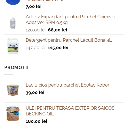
7,00
lei
Adeziv Expandant pentru Parchet Chimiver
Adesiver RPM 0.5kg
Prețul
Prețul
120,00
lei
68,00
lei
inițial
curent
Detergent pentru Parchet Lacuit Bona 4L
a
este:
Prețul
Prețul
147,00
lei
fost:
115,00
lei
68,00 lei.
inițial
curent
120,00 lei.
a
este:
fost:
115,00 lei.
PROMOTII
147,00 lei.
Lac lucios pentru parchet Ecolac Kober
39,00
lei
ULEI PENTRU TERASA EXTERIOR SAICOS
DECKING OIL
180,00
lei