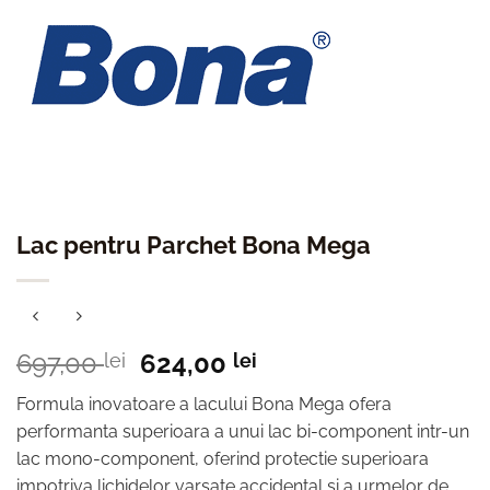
Lac pentru Parchet Bona Mega
Prețul
Prețul
697,00
624,00
lei
lei
inițial
curent
Formula inovatoare a lacului Bona Mega ofera
a
este:
performanta superioara a unui lac bi-component intr-un
fost:
624,00 lei.
lac mono-component, oferind protectie superioara
697,00 lei.
impotriva lichidelor varsate accidental si a urmelor de