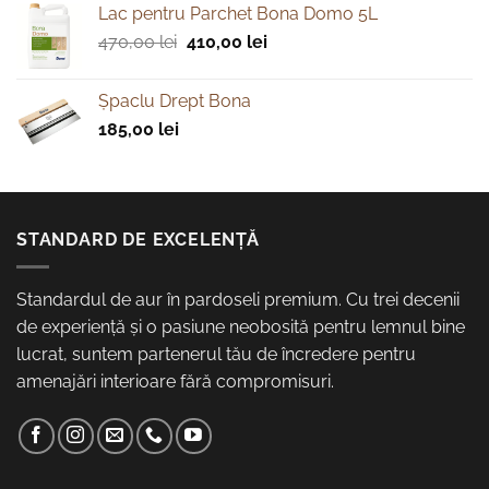
Lac pentru Parchet Bona Domo 5L
Prețul
Prețul
470,00
lei
410,00
lei
inițial
curent
a
este:
Şpaclu Drept Bona
fost:
410,00 lei.
185,00
lei
470,00 lei.
STANDARD DE EXCELENȚĂ
Standardul de aur în pardoseli premium. Cu trei decenii
de experiență și o pasiune neobosită pentru lemnul bine
lucrat, suntem partenerul tău de încredere pentru
amenajări interioare fără compromisuri.