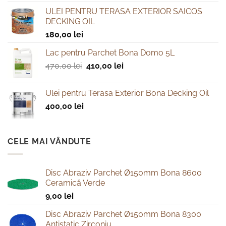
ULEI PENTRU TERASA EXTERIOR SAICOS
DECKING OIL
180,00
lei
Lac pentru Parchet Bona Domo 5L
Prețul
Prețul
470,00
lei
410,00
lei
inițial
curent
a
este:
Ulei pentru Terasa Exterior Bona Decking Oil
fost:
410,00 lei.
400,00
lei
470,00 lei.
CELE MAI VÂNDUTE
Disc Abraziv Parchet Ø150mm Bona 8600
Ceramică Verde
9,00
lei
Disc Abraziv Parchet Ø150mm Bona 8300
Antistatic Zirconiu