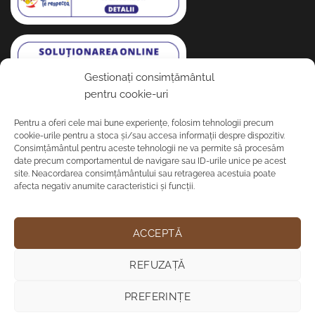
Gestionați consimțământul
pentru cookie-uri
Pentru a oferi cele mai bune experiențe, folosim tehnologii precum
VREI UN CĂMIN MAI CALD?
cookie-urile pentru a stoca și/sau accesa informații despre dispozitiv.
Consimțământul pentru aceste tehnologii ne va permite să procesăm
date precum comportamentul de navigare sau ID-urile unice pe acest
Abonează-te pentru ghiduri exclusive de întreținere a
site. Neacordarea consimțământului sau retragerea acestuia poate
lemnului, tendințe de design și oferte rezervate
afecta negativ anumite caracteristici și funcții.
comunității noastre.
ACCEPTĂ
REFUZAȚĂ
PREFERINȚE