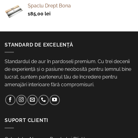
a
este:
Şpaclu Drept Bona
fost:
410,00 lei.
185,00
lei
470,00 lei.
STANDARD DE EXCELENȚĂ
Standardul de aur în pardoseli premium. Cu trei decenii
de experiență și o pasiune neobosită pentru lemnul bine
lucrat, suntem partenerul tău de încredere pentru
amenajări interioare fără compromisuri.
SUPORT CLIENTI