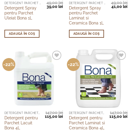
49,00
lei
49,00
lei
DETERGENT PARCHET ULEIAT
DETERGENT PARCHET LAMINAT SI CERAMICA
Prețul
Prețul
Prețul
Pr
39,00
lei
41,00
lei
Detergent Spray
Detergent Spray
inițial
curent
inițial
cu
pentru Parchet
pentru Parchet
a
este:
a
es
fost:
39,00 lei.
fost:
41
Uleiat Bona 1L
Laminat si
49,00 lei.
49,00 lei.
Ceramica Bona 1L
ADAUGĂ ÎN COȘ
ADAUGĂ ÎN COȘ
-22%
-22%
147,00
lei
147,00
lei
DETERGENT PARCHET LACUIT
DETERGENT PARCHET LAMINAT SI CERAMICA
Prețul
Prețul
Prețul
Pr
115,00
lei
115,00
lei
Detergent pentru
Detergent pentru
inițial
curent
inițial
cu
Parchet Lacuit
Parchet Laminat si
a
este:
a
es
fost:
115,00 lei.
fost:
11
Bona 4L
Ceramica Bona 4L
147,00 lei.
147,00 lei.