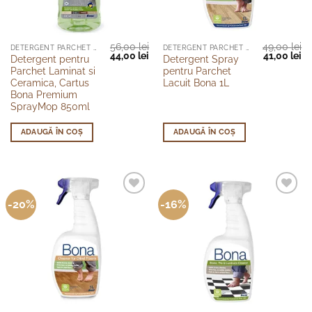
56,00
lei
49,00
lei
DETERGENT PARCHET LAMINAT SI CERAMICA
DETERGENT PARCHET LACUIT
Prețul
Prețul
Prețul
Pr
44,00
lei
41,00
lei
Detergent pentru
Detergent Spray
inițial
curent
inițial
cu
Parchet Laminat si
pentru Parchet
a
este:
a
es
fost:
44,00 lei.
fost:
41
Ceramica, Cartus
Lacuit Bona 1L
56,00 lei.
49,00 lei.
Bona Premium
SprayMop 850ml
ADAUGĂ ÎN COȘ
ADAUGĂ ÎN COȘ
-20%
-16%