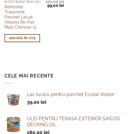
120,00
lei
INTRETINERE PARCHET
Prețul
Prețul
99,00
lei
Refresher
inițial
curent
Tratament
a
este:
fost:
99,00 lei.
Parchet Lacuit
120,00 lei.
Velurex Re-Pair
Matt Chimiver 1L
ADAUGĂ ÎN COȘ
CELE MAI RECENTE
Lac lucios pentru parchet Ecolac Kober
39,00
lei
ULEI PENTRU TERASA EXTERIOR SAICOS
DECKING OIL
180,00
lei