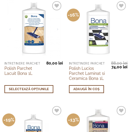
-16%
80,00
lei
88,00
lei
Acest
INTRETINERE PARCHET
INTRETINERE PARCHET
Prețul
Pr
74,00
lei
Polish Parchet
Polish Lucios
produs
inițial
cu
Lacuit Bona 1L
Parchet Laminat si
a
es
are
fost:
74
Ceramica Bona 1L
88,00 lei.
mai
multe
SELECTEAZĂ OPȚIUNILE
ADAUGĂ ÎN COȘ
variații.
Opțiunile
pot
fi
-19%
-13%
alese
în