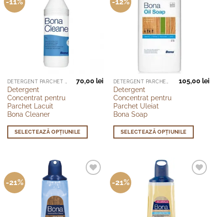
-11%
-12%
70,00
lei
105,00
lei
Acest
Acest
DETERGENT PARCHET LACUIT
DETERGENT PARCHET ULEIAT
Detergent
Detergent
produs
produs
Concentrat pentru
Concentrat pentru
are
are
Parchet Lacuit
Parchet Uleiat
mai
mai
Bona Cleaner
Bona Soap
multe
multe
SELECTEAZĂ OPȚIUNILE
SELECTEAZĂ OPȚIUNILE
variații.
variații.
Opțiunile
Opțiunile
pot
pot
fi
fi
alese
alese
-21%
-21%
în
în
pagina
pagina
produsului.
produsului.