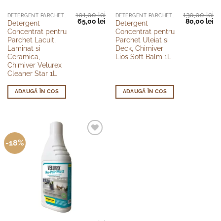
101,00
lei
130,00
lei
DETERGENT PARCHET LACUIT
DETERGENT PARCHET ULEIAT
Prețul
Prețul
Prețul
Pr
65,00
lei
80,00
lei
Detergent
Detergent
inițial
curent
inițial
cu
Concentrat pentru
Concentrat pentru
a
este:
a
es
fost:
65,00 lei.
fost:
80
Parchet Lacuit,
Parchet Uleiat si
101,00 lei.
130,00 lei.
Laminat si
Deck, Chimiver
Ceramica,
Lios Soft Balm 1L
Chimiver Velurex
Cleaner Star 1L
ADAUGĂ ÎN COȘ
ADAUGĂ ÎN COȘ
-18%