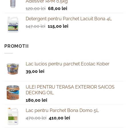
Adesiver RPM 0.5kg
Prețul
Prețul
120,00
lei
68,00
lei
inițial
curent
Detergent pentru Parchet Lacuit Bona 4L
a
este:
Prețul
Prețul
147,00
lei
fost:
115,00
lei
68,00 lei.
inițial
curent
120,00 lei.
a
este:
fost:
115,00 lei.
PROMOTII
147,00 lei.
Lac lucios pentru parchet Ecolac Kober
39,00
lei
ULEI PENTRU TERASA EXTERIOR SAICOS
DECKING OIL
180,00
lei
Lac pentru Parchet Bona Domo 5L
Prețul
Prețul
470,00
lei
410,00
lei
inițial
curent