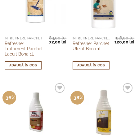
pagina
produsului.
89,00
lei
138,00
lei
INTRETINERE PARCHET
INTRETINERE PARCHET
Prețul
Prețul
Prețul
Pr
72,00
lei
120,00
lei
Refresher
Refresher Parchet
inițial
curent
inițial
cu
Tratament Parchet
Uleiat Bona 1L
a
este:
a
es
fost:
72,00 lei.
fost:
12
Lacuit Bona 1L
89,00 lei.
138,00 lei.
ADAUGĂ ÎN COȘ
ADAUGĂ ÎN COȘ
-36%
-38%