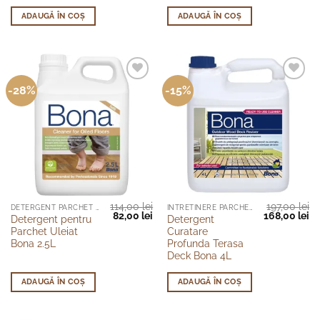
ADAUGĂ ÎN COȘ
ADAUGĂ ÎN COȘ
-28%
-15%
114,00
lei
197,00
lei
DETERGENT PARCHET ULEIAT
INTRETINERE PARCHET
Prețul
Prețul
Prețul
Pr
82,00
lei
168,00
lei
Detergent pentru
Detergent
inițial
curent
inițial
cu
Parchet Uleiat
Curatare
a
este:
a
es
fost:
82,00 lei.
fost:
16
Bona 2.5L
Profunda Terasa
114,00 lei.
197,00 lei.
Deck Bona 4L
ADAUGĂ ÎN COȘ
ADAUGĂ ÎN COȘ