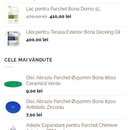
Lac pentru Parchet Bona Domo 5L
Prețul
Prețul
470,00
lei
410,00
lei
inițial
curent
a
este:
Ulei pentru Terasa Exterior Bona Decking Oil
fost:
410,00 lei.
400,00
lei
470,00 lei.
CELE MAI VÂNDUTE
Disc Abraziv Parchet Ø150mm Bona 8600
Ceramică Verde
9,00
lei
Disc Abraziv Parchet Ø150mm Bona 8300
Antistatic Zirconiu
7,00
lei
Adeziv Expandant pentru Parchet Chimiver