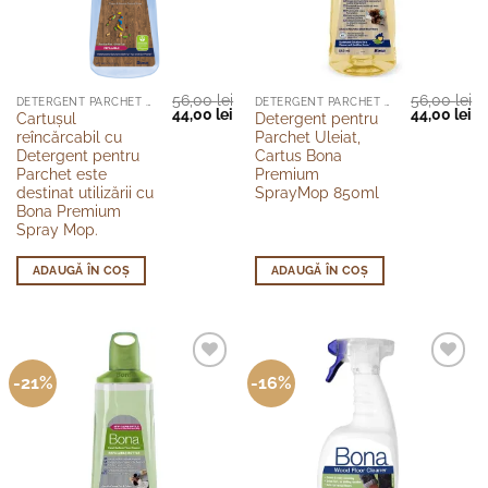
56,00
lei
56,00
lei
DETERGENT PARCHET LACUIT
DETERGENT PARCHET ULEIAT
Prețul
Prețul
Prețul
Pr
44,00
lei
44,00
lei
Cartuşul
Detergent pentru
inițial
curent
inițial
cu
reîncărcabil cu
Parchet Uleiat,
a
este:
a
es
fost:
44,00 lei.
fost:
44
Detergent pentru
Cartus Bona
56,00 lei.
56,00 lei.
Parchet este
Premium
destinat utilizării cu
SprayMop 850ml
Bona Premium
Spray Mop.
ADAUGĂ ÎN COȘ
ADAUGĂ ÎN COȘ
-21%
-16%