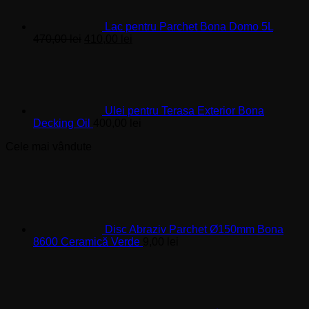
Lac pentru Parchet Bona Domo 5L
Prețul
Prețul
470,00
lei
410,00
lei
inițial
curent
a
este:
fost:
410,00 lei.
470,00 lei.
Ulei pentru Terasa Exterior Bona
Decking Oil
400,00
lei
Cele mai vândute
Disc Abraziv Parchet Ø150mm Bona
8600 Ceramică Verde
9,00
lei