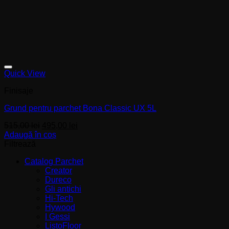
Quick View
Finisaje
Grund pentru parchet Bona Classic UX 5L
Prețul
Prețul
515,00
lei
495,00
lei
inițial
curent
Adaugă în coș
a
este:
Filtrează
fost:
495,00 lei.
Catalog Parchet
515,00 lei.
Creator
Dureco
Gli antichi
Hi-Tech
Hywood
I Gessi
ListoFloor