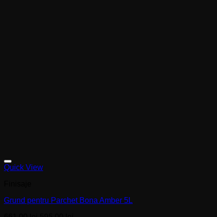
Quick View
Finisaje
Grund pentru Parchet Bona Amber 5L
Prețul
Prețul
661,00
lei
595,00
lei