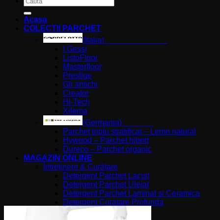
după:
Acasa
COLECȚII PARCHET
(Italia)
I Gessi
ListoFloor
Masterfloor
Prestige
Gli antichi
Creator
Hi-Tech
Xilema
(Germania)
Parchet triplu stratificat – Lemn natural
Hywood – Parchet hibrid
Dureco – Parchet organic
MAGAZIN ONLINE
Întreținere & Curățare
Detergent Parchet Lacuit
Detergent Parchet Uleiat
Detergent Parchet Laminat si Ceramica
Detergent Curatare Profunda
Refresher si Polish
Spray Mop si Lavete