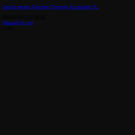
Grund pentru Parchet Chimiver Ecostarter 5L
Prețul
Prețul
235,00
lei
220,00
lei
inițial
curent
Adaugă în coș
a
este:
-13%
fost:
220,00 lei.
235,00 lei.