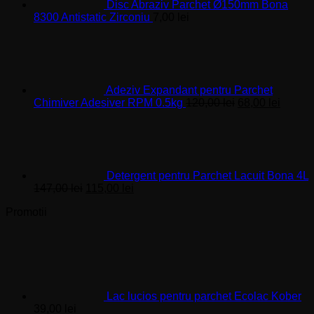
Disc Abraziv Parchet Ø150mm Bona
8300 Antistatic Zirconiu
7,00
lei
Adeziv Expandant pentru Parchet
Prețul
Prețul
Chimiver Adesiver RPM 0.5kg
120,00
lei
68,00
lei
inițial
curent
a
este:
fost:
68,00 l
120,00 lei.
Detergent pentru Parchet Lacuit Bona 4L
Prețul
Prețul
147,00
lei
115,00
lei
inițial
curent
Promotii
a
este:
fost:
115,00 lei.
147,00 lei.
Lac lucios pentru parchet Ecolac Kober
39,00
lei