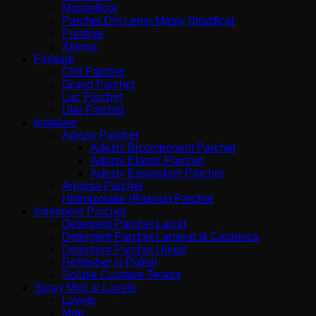
Masterfloor
Parchet Din Lemn Masiv Stratificat
Prestige
Xilema
Finisaje
Chit Parchet
Grund Parchet
Lac Parchet
Ulei Parchet
Instalare
Adeziv Parchet
Adeziv Bicomponent Parchet
Adeziv Elastic Parchet
Adeziv Expandant Parchet
Amorsa Parchet
Hidroizolatie (Rasina) Parchet
Intretinere Parchet
Detergent Parchet Lacuit
Detergent Parchet Laminat si Ceramica
Detergent Parchet Uleiat
Refresher si Polish
Solutie Curatare Terasa
Spray Mop si Lavete
Lavete
Mop