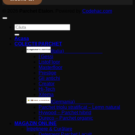
© 2026
Parchet Etalon
. Powered by
Codehac.com
.
Caută
după:
Acasa
COLECȚII PARCHET
(Italia)
I Gessi
ListoFloor
Masterfloor
Prestige
Gli antichi
Creator
Hi-Tech
Xilema
(Germania)
Parchet triplu stratificat – Lemn natural
Hywood – Parchet hibrid
Dureco – Parchet organic
MAGAZIN ONLINE
Întreținere & Curățare
Detergent Parchet Lacuit