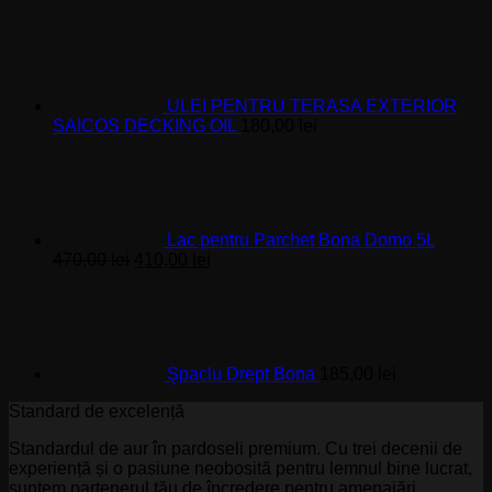
ULEI PENTRU TERASA EXTERIOR
SAICOS DECKING OIL
180,00
lei
Lac pentru Parchet Bona Domo 5L
Prețul
Prețul
470,00
lei
410,00
lei
inițial
curent
a
este:
fost:
410,00 lei.
470,00 lei.
Şpaclu Drept Bona
185,00
lei
Standard de excelență
Standardul de aur în pardoseli premium. Cu trei decenii de
experiență și o pasiune neobosită pentru lemnul bine lucrat,
suntem partenerul tău de încredere pentru amenajări