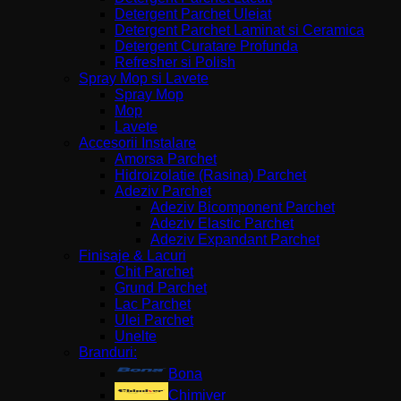
Detergent Parchet Uleiat
Detergent Parchet Laminat si Ceramica
Detergent Curatare Profunda
Refresher si Polish
Spray Mop si Lavete
Spray Mop
Mop
Lavete
Accesorii Instalare
Amorsa Parchet
Hidroizolatie (Rasina) Parchet
Adeziv Parchet
Adeziv Bicomponent Parchet
Adeziv Elastic Parchet
Adeziv Expandant Parchet
Finisaje & Lacuri
Chit Parchet
Grund Parchet
Lac Parchet
Ulei Parchet
Unelte
Branduri:
Bona
Chimiver