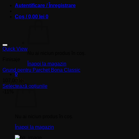
Autentificare / Înregistrare
Coș /
0,00
lei
0
Quick View
Nu ai niciun produs în coș.
Finisaje
Înapoi la magazin
Grund pentru Parchet Bona Classic
0
Coș
107,00
lei
Selectează opțiunile
Acest
-11%
produs
are
mai
multe
Nu ai niciun produs în coș.
variații.
Opțiunile
Înapoi la magazin
pot
fi