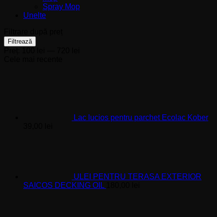
Spray Mop
Unelte
Filtrare după preț
Preț
Preț
Filtrează
minim
maxim
Preț:
100 lei
—
720 lei
Cele mai recente
Lac lucios pentru parchet Ecolac Kober
39,00
lei
ULEI PENTRU TERASA EXTERIOR
SAICOS DECKING OIL
180,00
lei