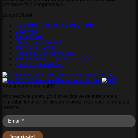
interioare fără compromisuri.
Suport Clienti
Calculator Necesar Parchet și Plintă
Despre Noi
Jurnal Etalon
Showroom & Contact
Termeni și Condiții
Politica de Confidențialitate
Informatii livrare si politica de retur
Urmăriți comanda dvs.
Vrei un cămin mai cald?
Abonează-te pentru ghiduri exclusive de întreținere a
lemnului, tendințe de design și oferte rezervate comunității
noastre.