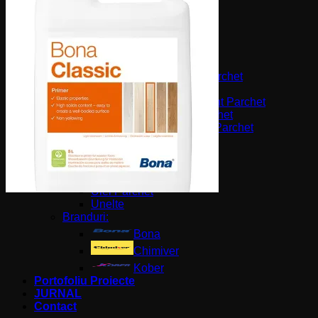
Spray Mop
Mop
Lavete
Accesorii Instalare
Amorsa Parchet
Hidroizolatie (Rasina) Parchet
Adeziv Parchet
Adeziv Bicomponent Parchet
Adeziv Elastic Parchet
Adeziv Expandant Parchet
Finisaje & Lacuri
Chit Parchet
Grund Parchet
Lac Parchet
Ulei Parchet
Unelte
Branduri:
Bona
Chimiver
Kober
Portofoliu Proiecte
JURNAL
Contact