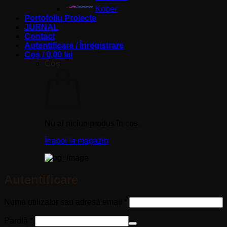
Kober
Portofoliu Proiecte
JURNAL
Contact
Autentificare / Înregistrare
Coș /
0,00
lei
Coș
Nu ai niciun produs în coș.
Înapoi la magazin
Autentificare
Obligatoriu
Nume utilizator sau adresă email
*
Obligatoriu
Parolă
*