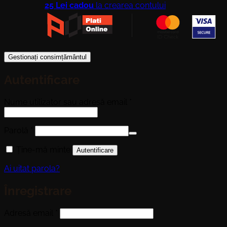
25 Lei cadou
la crearea contului
Gestionați consimțământul
Autentificare
Obligatoriu
Nume utilizator sau adresă email
*
Obligatoriu
Parolă
*
Ține-mă minte
Autentificare
Ai uitat parola?
Înregistrare
Obligatoriu
Adresă email
*