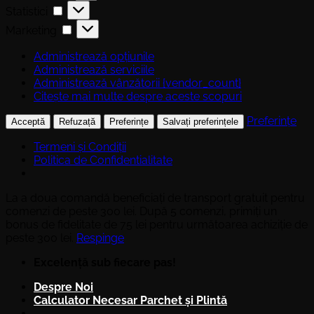
Statistici
Statistici
Marketing
Marketing
Administrează opțiunile
Administrează serviciile
Administrează vânzătorii {vendor_count}
Citește mai multe despre aceste scopuri
Preferințe
Acceptă
Refuzață
Preferințe
Salvați preferințele
Termeni și Condiții
Politica de Confidentialitate
La a doua comandă beneficiați de transport gratuit pentru
comenzi de peste 300 lei. După 5 comenzi, primiți un
bonus de fidelitate de 75 lei pentru următoarea achiziție de
peste 300 lei.
Respinge
Skip
Excelență sub fiecare pas!
to
Despre Noi
content
Calculator Necesar Parchet și Plintă