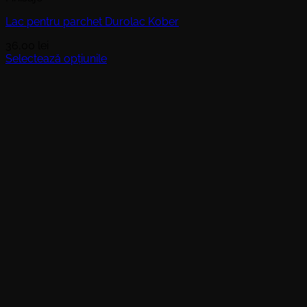
Lac pentru parchet Durolac Kober
36,00
lei
Selectează opțiunile
Acest
produs
are
mai
multe
variații.
Opțiunile
pot
fi
alese
în
pagina
produsului.