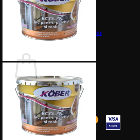
Nu ai niciun produs în coș.
Înapoi la magazin
25 Lei cadou
la crearea contului
0
Coș
Nu ai niciun produs în coș.
Înapoi la magazin
25 Lei cadou
la crearea contului