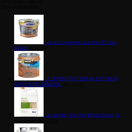
minim
maxim
Preț:
0 lei
—
480 lei
Cele mai recente
Lac lucios pentru parchet Ecolac
Kober
39,00
lei
ULEI PENTRU TERASA EXTERIOR
SAICOS DECKING OIL
180,00
lei
Lac pentru Parchet Bona Domo 5L
Prețul
Prețul
470,00
lei
410,00
lei
inițial
curent
a
este: