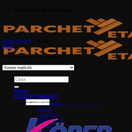
Excelență sub fiecare pas!
Prima pagină
/
Kober
Filtre
Afișez toate cele 5 rezultate
Caută
după:
Acasa
COLECȚII PARCHET
(Italia)
I Gessi
ListoFloor
Masterfloor
Prestige
Gli antichi