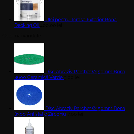
fost:
410,00 lei.
470,00 lei.
Ulei pentru Terasa Exterior Bona
Decking Oil
400,00
lei
Cele mai vândute
Disc Abraziv Parchet Ø150mm Bona
8600 Ceramică Verde
9,00
lei
Disc Abraziv Parchet Ø150mm Bona
8300 Antistatic Zirconiu
7,00
lei