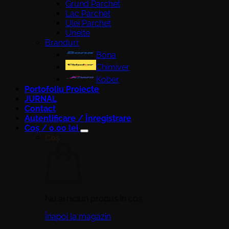
Grund Parchet
Lac Parchet
Ulei Parchet
Unelte
Branduri:
Bona
Chimiver
Kober
Portofoliu Proiecte
JURNAL
Contact
Autentificare / Înregistrare
Coș /
0,00
lei
Coș
Nu ai niciun produs în coș.
Înapoi la magazin