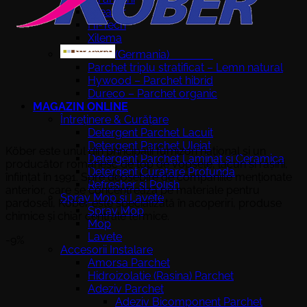
Creator
Hi-Tech
Xilema
(Germania)
Parchet triplu stratificat – Lemn natural
Hywood – Parchet hibrid
Dureco – Parchet organic
MAGAZIN ONLINE
Întreținere & Curățare
Detergent Parchet Lacuit
Detergent Parchet Uleiat
Köber este unul din principalii furnizori național și un
Detergent Parchet Laminat si Ceramica
producător românesc de top de vopsele, lacuri și rășini,
Detergent Curatare Profunda
înființat în 1991. Spre deosebire de companiile menționate
Refresher si Polish
anterior, care se concentrează pe materiale pentru
Spray Mop si Lavete
pardoseli, Kober este specializată în acoperiri, produse
Spray Mop
chimice și chiar centrale termice.
Mop
Lavete
-9%
Accesorii Instalare
Amorsa Parchet
Hidroizolatie (Rasina) Parchet
Adeziv Parchet
Adeziv Bicomponent Parchet