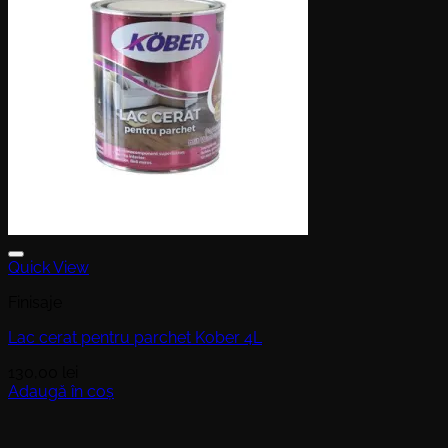
Quick View
Finisaje
Lac cerat pentru parchet Kober 4L
130,00
lei
Adaugă în coș