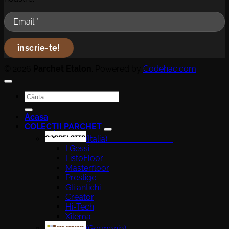
© 2026
Parchet Etalon
. Powered by
Codehac.com
.
Caută
după:
Acasa
COLECȚII PARCHET
(Italia)
I Gessi
ListoFloor
Masterfloor
Prestige
Gli antichi
Creator
Hi-Tech
Xilema
(Germania)