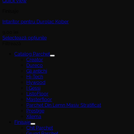
Quick View
Finisaje
Intaritor pentru Durolac Kober
9,00
lei
Selectează opțiunile
Acest
Filtrează
produs
Catalog Parchet
are
Creator
mai
Dureco
multe
Gli antichi
variații.
Hi-Tech
Opțiunile
Hywood
pot
I Gessi
fi
ListoFloor
alese
Masterfloor
în
Parchet Din Lemn Masiv Stratificat
pagina
Prestige
produsului.
Xilema
Finisaje
Chit Parchet
Grund Parchet