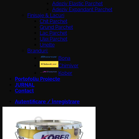
Adeziv Elastic Parchet
Adeziv Expandant Parchet
Finisaje & Lacuri
Chit Parchet
Grund Parchet
Lac Parchet
Ulei Parchet
Unelte
Branduri:
Bona
Chimiver
Kober
Portofoliu Proiecte
JURNAL
Contact
Autentificare / Înregistrare
Coș /
0,00
lei
0