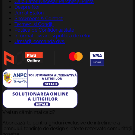
Calculator Necesar Parchet și Plintă
Despre Noi
Jurnal Etalon
Showroom & Contact
Termeni și Condiții
Politica de Confidențialitate
Informatii livrare si politica de retur
Urmăriți comanda dvs.
Vrei un cămin mai cald?
Abonează-te pentru ghiduri exclusive de întreținere a
lemnului, tendințe de design și oferte rezervate comunității
noastre.