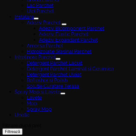
Lac Parchet
Ulei Parchet
Instalare
Adeziv Parchet
Adeziv Bicomponent Parchet
Adeziv Elastic Parchet
Adeziv Expandant Parchet
Amorsa Parchet
Hidroizolatie (Rasina) Parchet
Intretinere Parchet
Detergent Parchet Lacuit
Detergent Parchet Laminat si Ceramica
Detergent Parchet Uleiat
Refresher si Polish
Solutie Curatare Terasa
Spray Mop si Lavete
Lavete
Mop
Spray Mop
Unelte
Filtrare după preț
Preț
Preț
Filtrează