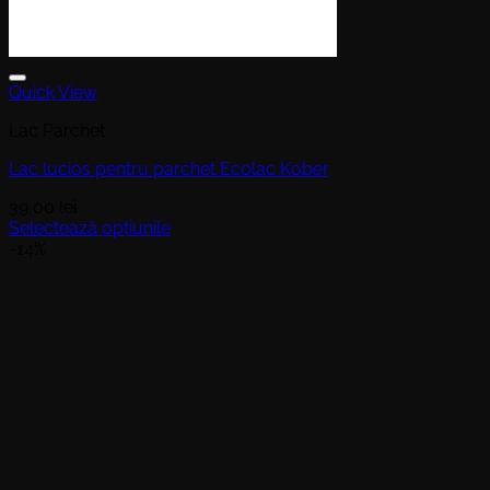
Quick View
Lac Parchet
Lac lucios pentru parchet Ecolac Kober
39,00
lei
Selectează opțiunile
Acest
-14%
produs
are
mai
multe
variații.
Opțiunile
pot
fi
alese
în
pagina