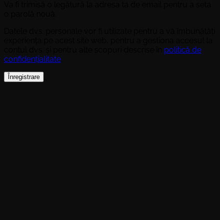
Va fi trimisă o legătură la adresa ta de email pentru a seta
o parolă nouă.
Datele dvs. personale vor fi utilizate pentru a vă îmbunătăți
experiența pe acest site web, pentru a gestiona accesul la
contul dvs. și pentru alte scopuri descrise în
politică de
confidențialitate
.
Înregistrare