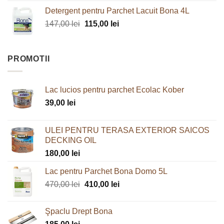
inițial
curent
Detergent pentru Parchet Lacuit Bona 4L
a
este:
Prețul
Prețul
147,00
lei
fost:
115,00
lei
68,00 lei.
inițial
curent
120,00 lei.
a
este:
fost:
115,00 lei.
PROMOTII
147,00 lei.
Lac lucios pentru parchet Ecolac Kober
39,00
lei
ULEI PENTRU TERASA EXTERIOR SAICOS
DECKING OIL
180,00
lei
Lac pentru Parchet Bona Domo 5L
Prețul
Prețul
470,00
lei
410,00
lei
inițial
curent
a
este:
Şpaclu Drept Bona
fost:
410,00 lei.