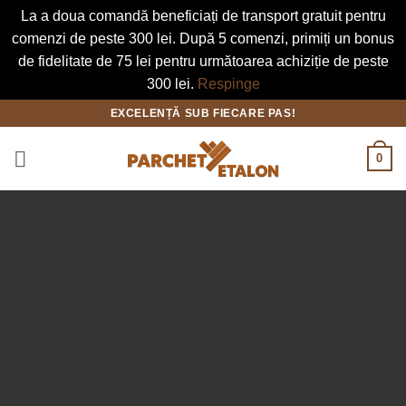
La a doua comandă beneficiați de transport gratuit pentru
comenzi de peste 300 lei. După 5 comenzi, primiți un bonus
de fidelitate de 75 lei pentru următoarea achiziție de peste
300 lei.
Respinge
Skip
EXCELENȚĂ SUB FIECARE PAS!
to
content
0