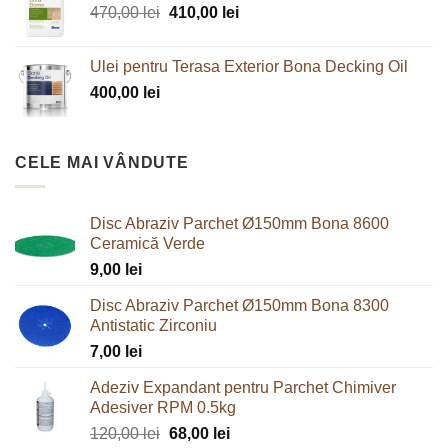
Prețul
Prețul
470,00
lei
410,00
lei
inițial
curent
a
este:
Ulei pentru Terasa Exterior Bona Decking Oil
fost:
410,00 lei.
400,00
lei
470,00 lei.
CELE MAI VÂNDUTE
Disc Abraziv Parchet Ø150mm Bona 8600
Ceramică Verde
9,00
lei
Disc Abraziv Parchet Ø150mm Bona 8300
Antistatic Zirconiu
7,00
lei
Adeziv Expandant pentru Parchet Chimiver
Adesiver RPM 0.5kg
Prețul
Prețul
120,00
lei
68,00
lei