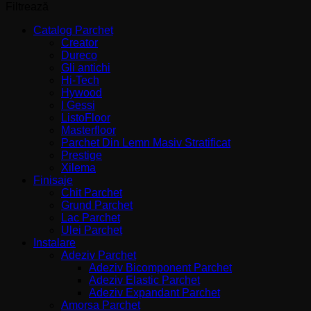
Filtrează
Catalog Parchet
Creator
Dureco
Gli antichi
Hi-Tech
Hywood
I Gessi
ListoFloor
Masterfloor
Parchet Din Lemn Masiv Stratificat
Prestige
Xilema
Finisaje
Chit Parchet
Grund Parchet
Lac Parchet
Ulei Parchet
Instalare
Adeziv Parchet
Adeziv Bicomponent Parchet
Adeziv Elastic Parchet
Adeziv Expandant Parchet
Amorsa Parchet