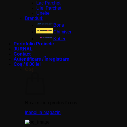
Lac Parchet
Ulei Parchet
Unelte
Branduri:
Bona
Chimiver
Kober
Portofoliu Proiecte
JURNAL
Contact
Autentificare / Înregistrare
Coș /
0,00
lei
Coș
Nu ai niciun produs în coș.
Înapoi la magazin