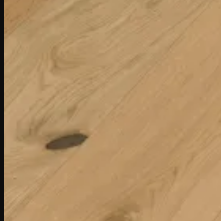
Spray Mop
Mop
Lavete
Accesorii Instalare
Amorsa Parchet
Hidroizolatie (Rasina) Parchet
Adeziv Parchet
Adeziv Bicomponent Parchet
Adeziv Elastic Parchet
Adeziv Expandant Parchet
Finisaje & Lacuri
Chit Parchet
Grund Parchet
Lac Parchet
Ulei Parchet
Unelte
Branduri:
Bona
Chimiver
Kober
Portofoliu Proiecte
JURNAL
Contact