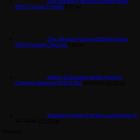
Disc Abraziv Parchet Ø150mm Bona
8600 Ceramică Verde
9,00
lei
Disc Abraziv Parchet Ø150mm Bona
8300 Antistatic Zirconiu
7,00
lei
Adeziv Expandant pentru Parchet
Prețul
Prețul
Chimiver Adesiver RPM 0.5kg
120,00
lei
68,00
lei
inițial
curent
a
este:
fost:
68,00 l
120,00 lei.
Detergent pentru Parchet Lacuit Bona 4L
Prețul
Prețul
147,00
lei
115,00
lei
inițial
curent
Promotii
a
este:
fost:
115,00 lei.