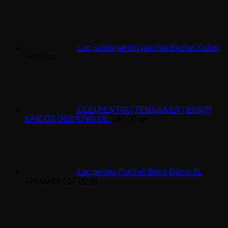
147,00 lei.
Lac lucios pentru parchet Ecolac Kober
39,00
lei
ULEI PENTRU TERASA EXTERIOR
SAICOS DECKING OIL
180,00
lei
Lac pentru Parchet Bona Domo 5L
Prețul
Prețul
470,00
lei
410,00
lei
inițial
curent
a
este:
fost:
410,00 lei.
470,00 lei.