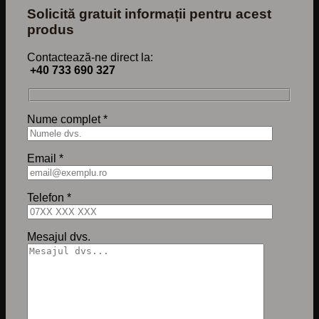
Solicită gratuit informații pentru acest
produs
Contactează-ne direct la:
+40 733 690 327
Nume complet *
Email *
Telefon *
Mesajul dvs.