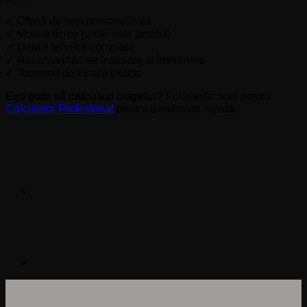
✓ Ofertă de preț personalizată
✓ Mostre fizice (unde este posibil)
✓ Detalii tehnice complete
✓ Recomandări de instalare și întreținere
✓ Termene de livrare exacte
Ești gata să calculezi bugetul?
Folosește noul nostru
Calculator Profesional
pentru o estimare rapidă.