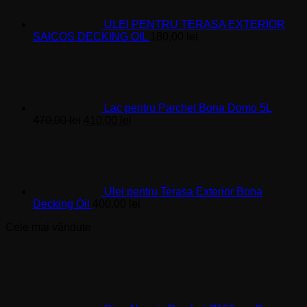
ULEI PENTRU TERASA EXTERIOR
SAICOS DECKING OIL
180,00
lei
Lac pentru Parchet Bona Domo 5L
Prețul
Prețul
470,00
lei
410,00
lei
inițial
curent
a
este:
fost:
410,00 lei.
470,00 lei.
Ulei pentru Terasa Exterior Bona
Decking Oil
400,00
lei
Cele mai vândute