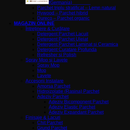
(Germania)
Parchet triplu stratificat – Lemn natural
Hywood – Parchet hibrid
Dureco – Parchet organic
MAGAZIN ONLINE
Întreținere & Curățare
Detergent Parchet Lacuit
Detergent Parchet Uleiat
Detergent Parchet Laminat si Ceramica
Detergent Curatare Profunda
Refresher si Polish
Spray Mop si Lavete
Spray Mop
Mop
Lavete
Accesorii Instalare
Amorsa Parchet
Hidroizolatie (Rasina) Parchet
Adeziv Parchet
Adeziv Bicomponent Parchet
Adeziv Elastic Parchet
Adeziv Expandant Parchet
Finisaje & Lacuri
Chit Parchet
Grund Parchet