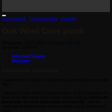
Prima pagină
/
Catalog Parchet
/
Hywood
Oak Wind Cave plank
Dimensiuni: 2197 x 233 x 11 mm (L x W x H)
pe unitate: 2.047 m²
Informații Catalog
Descriere
Consultanță specializată
Experții noștri te ajută să alegi soluția potrivită pentru nevoile
tale!
Catalogul nostru este conceput pentru a-ți oferi inspirație și a
te ajuta să descoperi stilul perfect pentru casa ta.
Produsele
prezentate aici sunt disponibile la comandă
- solicită
informații detaliate pentru oricare model care îți place și vei
primi: