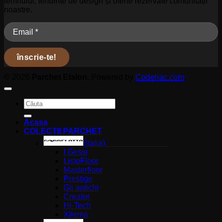
lemnului, tendințe de design și oferte rezervate comunității
noastre.
© 2026
Parchet Etalon
. Powered by
Codehac.com
.
Caută
după:
Acasa
COLECȚII PARCHET
(Italia)
I Gessi
ListoFloor
Masterfloor
Prestige
Gli antichi
Creator
Hi-Tech
Xilema