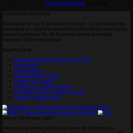
Şpaclu Drept Bona
185,00
lei
Standard de excelență
Standardul de aur în pardoseli premium. Cu trei decenii de
experiență și o pasiune neobosită pentru lemnul bine lucrat,
suntem partenerul tău de încredere pentru amenajări
interioare fără compromisuri.
Suport Clienti
Calculator Necesar Parchet și Plintă
Despre Noi
Jurnal Etalon
Showroom & Contact
Termeni și Condiții
Politica de Confidențialitate
Informatii livrare si politica de retur
Urmăriți comanda dvs.
Vrei un cămin mai cald?
Abonează-te pentru ghiduri exclusive de întreținere a