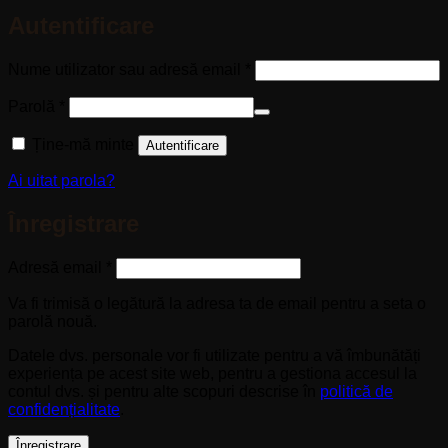
Autentificare
Obligatoriu
Nume utilizator sau adresă email
*
Obligatoriu
Parolă
*
Ține-mă minte
Autentificare
Ai uitat parola?
Înregistrare
Obligatoriu
Adresă email
*
Va fi trimisă o legătură la adresa ta de email pentru a seta o
parolă nouă.
Datele dvs. personale vor fi utilizate pentru a vă îmbunătăți
experiența pe acest site web, pentru a gestiona accesul la
contul dvs. și pentru alte scopuri descrise în
politică de
confidențialitate
.
Înregistrare