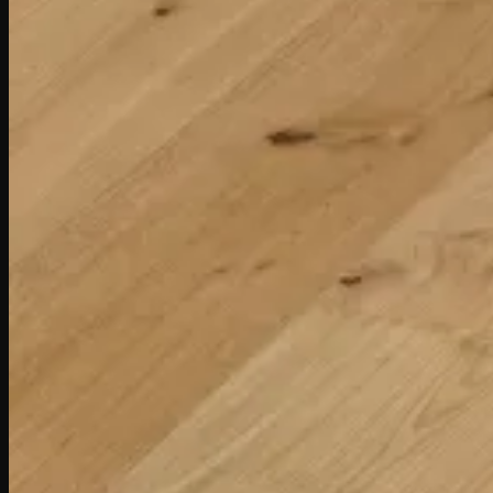
după:
Acasa
COLECȚII PARCHET
(Italia)
I Gessi
ListoFloor
Masterfloor
Prestige
Gli antichi
Creator
Hi-Tech
Xilema
(Germania)
Parchet triplu stratificat – Lemn natural
Hywood – Parchet hibrid
Dureco – Parchet organic
MAGAZIN ONLINE
Întreținere & Curățare
Detergent Parchet Lacuit
Detergent Parchet Uleiat
Detergent Parchet Laminat si Ceramica
Detergent Curatare Profunda
Refresher si Polish
Spray Mop si Lavete