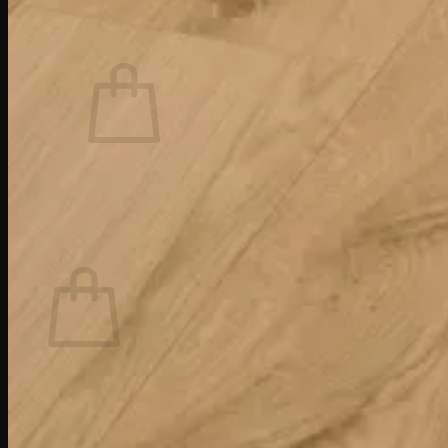
Autentificare / Înregistrare
Coș /
0,00
lei
0
Nu ai niciun produs în coș.
Înapoi la magazin
0
Coș
Nu ai niciun produs în coș.
Înapoi la magazin