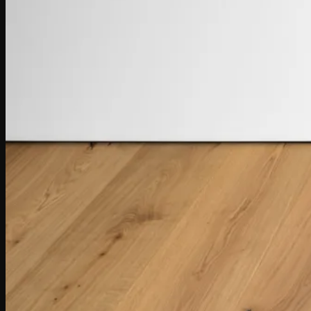
Refresher si Polish
Spray Mop si Lavete
Spray Mop
Mop
Lavete
Accesorii Instalare
Amorsa Parchet
Hidroizolatie (Rasina) Parchet
Adeziv Parchet
Adeziv Bicomponent Parchet
Adeziv Elastic Parchet
Adeziv Expandant Parchet
Finisaje & Lacuri
Chit Parchet
Grund Parchet
Lac Parchet
Ulei Parchet
Unelte
Branduri:
Bona
Chimiver
Kober
Portofoliu Proiecte
JURNAL