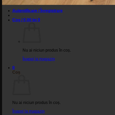
Contact
Autentificare / Înregistrare
Coș /
0,00
lei
0
Nu ai niciun produs în coș.
Înapoi la magazin
0
Coș
Nu ai niciun produs în coș.
Înapoi la magazin