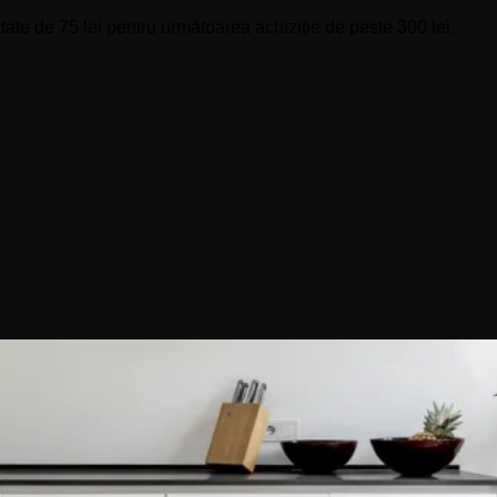
ate de 75 lei pentru următoarea achiziție de peste 300 lei.