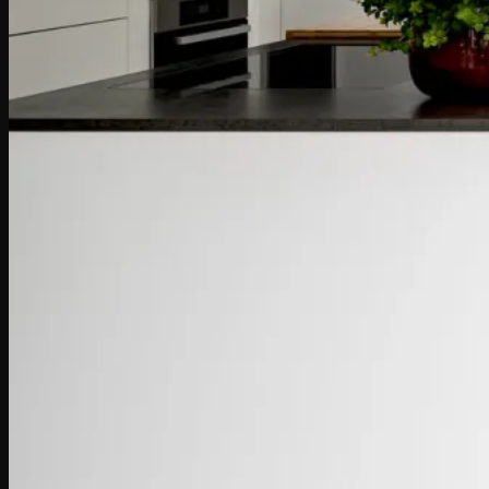
Caută
după:
Acasa
COLECȚII PARCHET
(Italia)
I Gessi
ListoFloor
Masterfloor
Prestige
Gli antichi
Creator
Hi-Tech
Xilema
(Germania)
Parchet triplu stratificat – Lemn natural
Hywood – Parchet hibrid
Dureco – Parchet organic
MAGAZIN ONLINE
Întreținere & Curățare
Detergent Parchet Lacuit
Detergent Parchet Uleiat
Detergent Parchet Laminat si Ceramica
Detergent Curatare Profunda