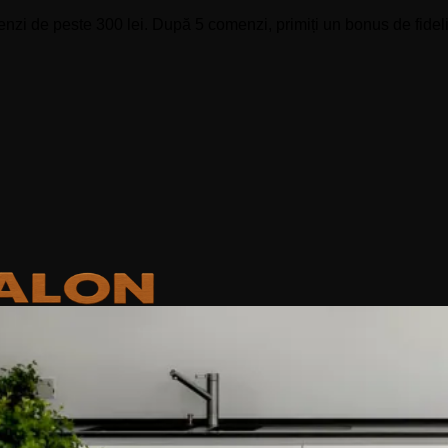
zi de peste 300 lei. După 5 comenzi, primiți un bonus de fidelit