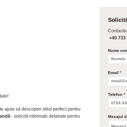
Solicit
Contactea
+40 733 
Nume com
Email *
Telefon *
tale!
te ajuta să descoperi stilul perfect pentru
mandă
- solicită informații detaliate pentru
Mesajul d