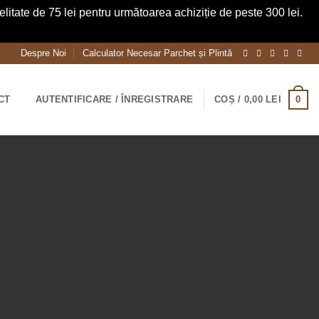
itate de 75 lei pentru următoarea achiziție de peste 300 lei.
Despre Noi
Calculator Necesar Parchet și Plintă
0
CT
AUTENTIFICARE / ÎNREGISTRARE
COȘ /
0,00
LEI