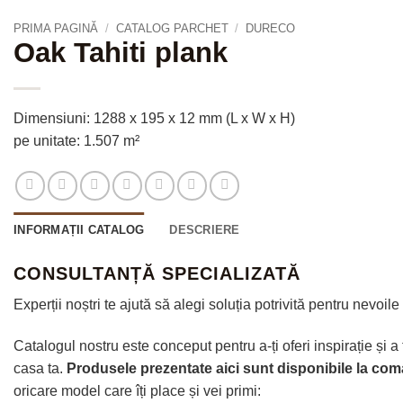
PRIMA PAGINĂ
/
CATALOG PARCHET
/
DURECO
Oak Tahiti plank
Dimensiuni: 1288 x 195 x 12 mm (L x W x H)
pe unitate: 1.507 m²
INFORMAȚII CATALOG
DESCRIERE
CONSULTANȚĂ SPECIALIZATĂ
Experții noștri te ajută să alegi soluția potrivită pentru nevoile 
Catalogul nostru este conceput pentru a-ți oferi inspirație și a 
casa ta.
Produsele prezentate aici sunt disponibile la co
oricare model care îți place și vei primi: