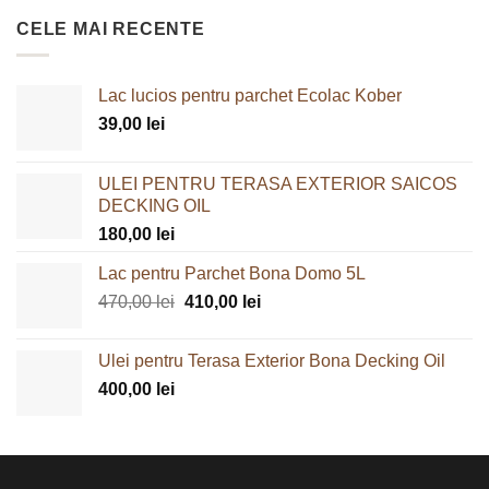
CELE MAI RECENTE
Lac lucios pentru parchet Ecolac Kober
39,00
lei
ULEI PENTRU TERASA EXTERIOR SAICOS
DECKING OIL
180,00
lei
Lac pentru Parchet Bona Domo 5L
Prețul
Prețul
470,00
lei
410,00
lei
inițial
curent
a
este:
Ulei pentru Terasa Exterior Bona Decking Oil
fost:
410,00 lei.
400,00
lei
470,00 lei.