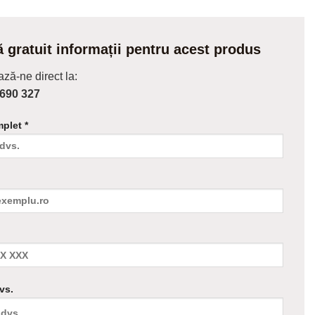
ă gratuit informații pentru acest produs
ză-ne direct la:
690 327
plet *
vs.