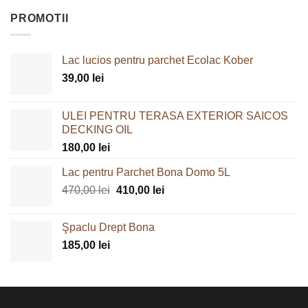
PROMOTII
Lac lucios pentru parchet Ecolac Kober
39,00
lei
ULEI PENTRU TERASA EXTERIOR SAICOS
DECKING OIL
180,00
lei
Lac pentru Parchet Bona Domo 5L
Prețul
Prețul
470,00
lei
410,00
lei
inițial
curent
a
este:
Şpaclu Drept Bona
fost:
410,00 lei.
185,00
lei
470,00 lei.