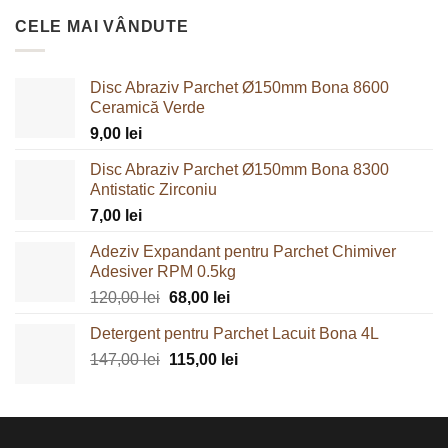
CELE MAI VÂNDUTE
Disc Abraziv Parchet Ø150mm Bona 8600
Ceramică Verde
9,00
lei
Disc Abraziv Parchet Ø150mm Bona 8300
Antistatic Zirconiu
7,00
lei
Adeziv Expandant pentru Parchet Chimiver
Adesiver RPM 0.5kg
Prețul
Prețul
120,00
lei
68,00
lei
inițial
curent
Detergent pentru Parchet Lacuit Bona 4L
a
este:
Prețul
Prețul
147,00
lei
fost:
115,00
lei
68,00 lei.
inițial
curent
120,00 lei.
a
este:
fost:
115,00 lei.
147,00 lei.