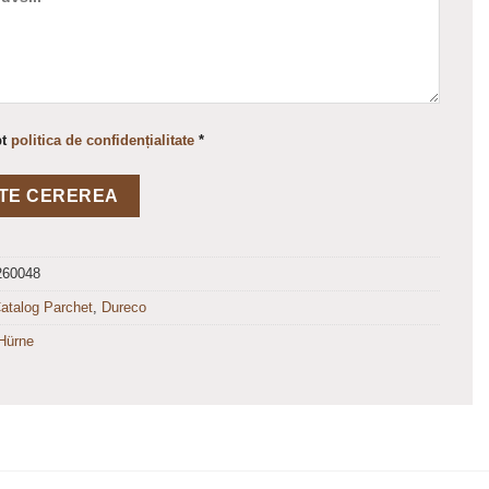
pt
politica de confidențialitate
*
260048
atalog Parchet
,
Dureco
Hürne