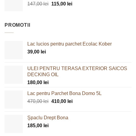
Prețul
Prețul
147,00
lei
fost:
115,00
lei
68,00 lei.
inițial
curent
120,00 lei.
a
este:
fost:
115,00 lei.
PROMOTII
147,00 lei.
Lac lucios pentru parchet Ecolac Kober
39,00
lei
ULEI PENTRU TERASA EXTERIOR SAICOS
DECKING OIL
180,00
lei
Lac pentru Parchet Bona Domo 5L
Prețul
Prețul
470,00
lei
410,00
lei
inițial
curent
a
este:
Şpaclu Drept Bona
fost:
410,00 lei.
185,00
lei
470,00 lei.