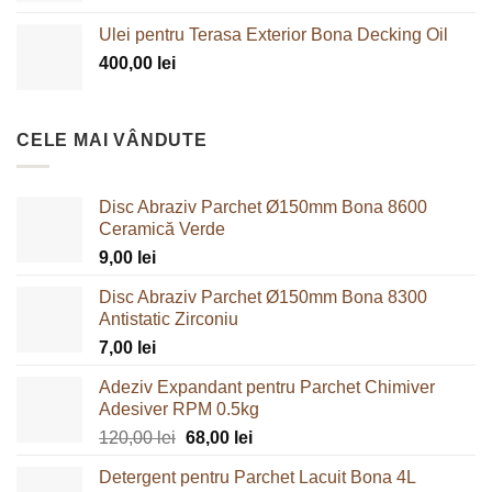
a
este:
Ulei pentru Terasa Exterior Bona Decking Oil
fost:
410,00 lei.
400,00
lei
470,00 lei.
CELE MAI VÂNDUTE
Disc Abraziv Parchet Ø150mm Bona 8600
Ceramică Verde
9,00
lei
Disc Abraziv Parchet Ø150mm Bona 8300
Antistatic Zirconiu
7,00
lei
Adeziv Expandant pentru Parchet Chimiver
Adesiver RPM 0.5kg
Prețul
Prețul
120,00
lei
68,00
lei
inițial
curent
Detergent pentru Parchet Lacuit Bona 4L
a
este: