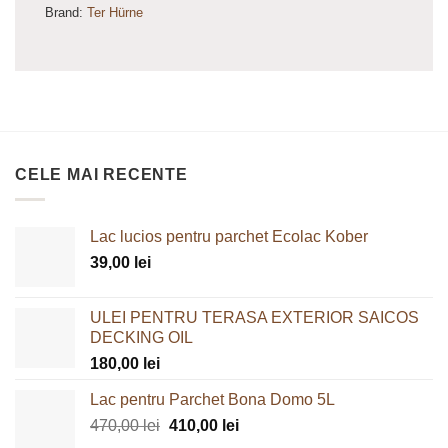
Brand:
Ter Hürne
CELE MAI RECENTE
Lac lucios pentru parchet Ecolac Kober
39,00
lei
ULEI PENTRU TERASA EXTERIOR SAICOS
DECKING OIL
180,00
lei
Lac pentru Parchet Bona Domo 5L
Prețul
Prețul
470,00
lei
410,00
lei
inițial
curent