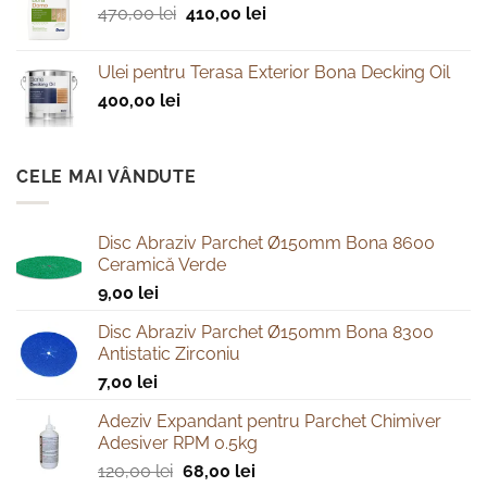
Prețul
Prețul
470,00
lei
410,00
lei
inițial
curent
a
este:
Ulei pentru Terasa Exterior Bona Decking Oil
fost:
410,00 lei.
400,00
lei
470,00 lei.
CELE MAI VÂNDUTE
Disc Abraziv Parchet Ø150mm Bona 8600
Ceramică Verde
9,00
lei
Disc Abraziv Parchet Ø150mm Bona 8300
Antistatic Zirconiu
7,00
lei
Adeziv Expandant pentru Parchet Chimiver
Adesiver RPM 0.5kg
Prețul
Prețul
120,00
lei
68,00
lei