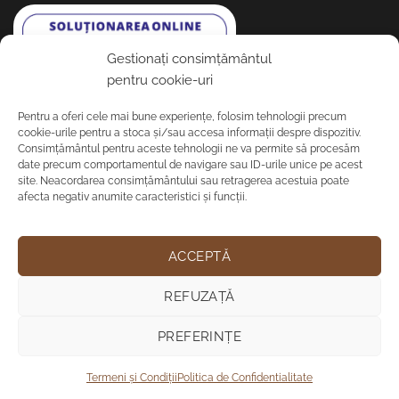
Gestionați consimțământul
pentru cookie-uri
Pentru a oferi cele mai bune experiențe, folosim tehnologii precum
VREI UN CĂMIN MAI CALD?
cookie-urile pentru a stoca și/sau accesa informații despre dispozitiv.
Consimțământul pentru aceste tehnologii ne va permite să procesăm
date precum comportamentul de navigare sau ID-urile unice pe acest
Abonează-te pentru ghiduri exclusive de întreținere a
site. Neacordarea consimțământului sau retragerea acestuia poate
lemnului, tendințe de design și oferte rezervate
afecta negativ anumite caracteristici și funcții.
comunității noastre.
ACCEPTĂ
REFUZAȚĂ
PREFERINȚE
Termeni și Condiții
Politica de Confidentialitate
© 2026
Parchet Etalon
. Powered by
Codehac.com
.