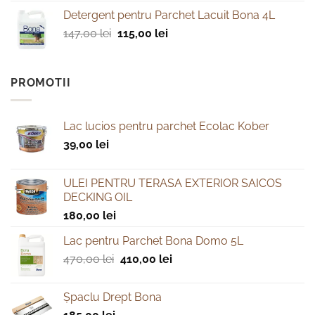
inițial
curent
Detergent pentru Parchet Lacuit Bona 4L
a
este:
Prețul
Prețul
147,00
lei
fost:
115,00
lei
68,00 lei.
inițial
curent
120,00 lei.
a
este:
fost:
115,00 lei.
PROMOTII
147,00 lei.
Lac lucios pentru parchet Ecolac Kober
39,00
lei
ULEI PENTRU TERASA EXTERIOR SAICOS
DECKING OIL
180,00
lei
Lac pentru Parchet Bona Domo 5L
Prețul
Prețul
470,00
lei
410,00
lei
inițial
curent
a
este:
Şpaclu Drept Bona
fost:
410,00 lei.