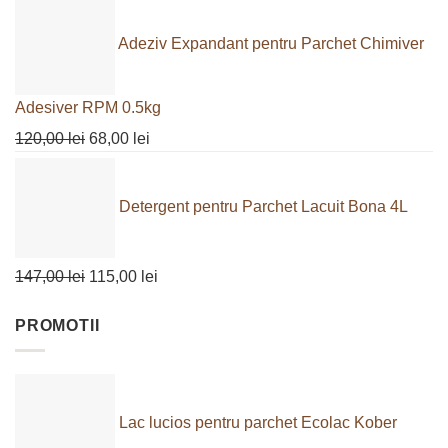
Adeziv Expandant pentru Parchet Chimiver
Adesiver RPM 0.5kg
Prețul
Prețul
120,00
lei
68,00
lei
inițial
curent
a
este:
Detergent pentru Parchet Lacuit Bona 4L
fost:
68,00 lei.
120,00 lei.
Prețul
Prețul
147,00
lei
115,00
lei
inițial
curent
PROMOTII
a
este:
fost:
115,00 lei.
147,00 lei.
Lac lucios pentru parchet Ecolac Kober