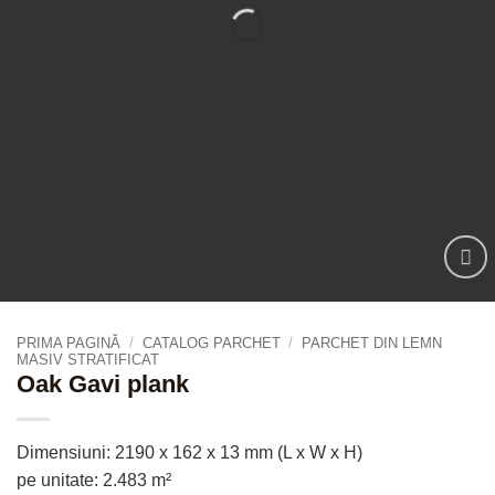
PRIMA PAGINĂ
/
CATALOG PARCHET
/
PARCHET DIN LEMN
MASIV STRATIFICAT
Oak Gavi plank
Dimensiuni: 2190 x 162 x 13 mm (L x W x H)
pe unitate: 2.483 m²