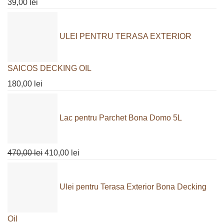
39,00
lei
ULEI PENTRU TERASA EXTERIOR
SAICOS DECKING OIL
180,00
lei
Lac pentru Parchet Bona Domo 5L
Prețul
Prețul
470,00
lei
410,00
lei
inițial
curent
a
este:
Ulei pentru Terasa Exterior Bona Decking
fost:
410,00 lei.
470,00 lei.
Oil