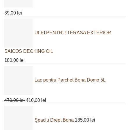
39,00
lei
ULEI PENTRU TERASA EXTERIOR
SAICOS DECKING OIL
180,00
lei
Lac pentru Parchet Bona Domo 5L
Prețul
Prețul
470,00
lei
410,00
lei
inițial
curent
a
este:
Şpaclu Drept Bona
185,00
lei
fost:
410,00 lei.
470,00 lei.