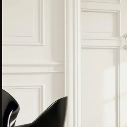
Caută
după:
Acasa
COLECȚII PARCHET
(Italia)
I Gessi
ListoFloor
Masterfloor
Prestige
Gli antichi
Creator
Hi-Tech
Xilema
(Germania)
Parchet triplu stratificat – Lemn natural
Hywood – Parchet hibrid
Dureco – Parchet organic
MAGAZIN ONLINE
Întreținere & Curățare
Detergent Parchet Lacuit
Detergent Parchet Uleiat
Detergent Parchet Laminat si Ceramica
Detergent Curatare Profunda