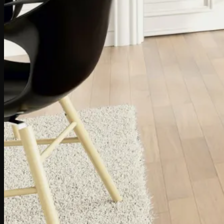
Refresher si Polish
Spray Mop si Lavete
Spray Mop
Mop
Lavete
Accesorii Instalare
Amorsa Parchet
Hidroizolatie (Rasina) Parchet
Adeziv Parchet
Adeziv Bicomponent Parchet
Adeziv Elastic Parchet
Adeziv Expandant Parchet
Finisaje & Lacuri
Chit Parchet
Grund Parchet
Lac Parchet
Ulei Parchet
Unelte
Branduri:
Bona
Chimiver
Kober
Portofoliu Proiecte
JURNAL