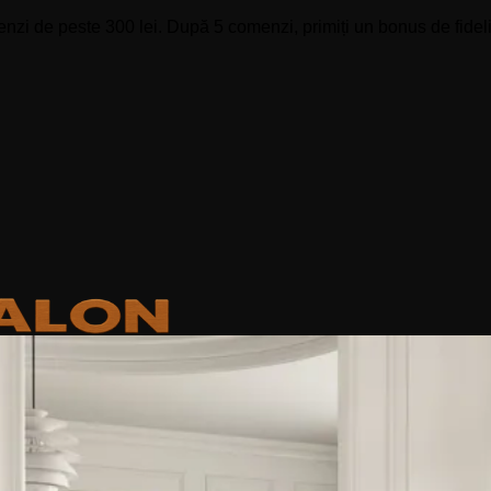
zi de peste 300 lei. După 5 comenzi, primiți un bonus de fidelit