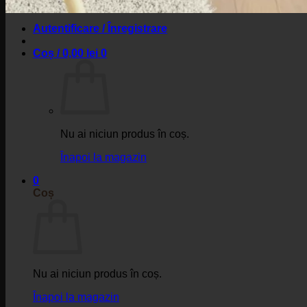
Contact
Autentificare / Înregistrare
Coș /
0,00
lei
0
Nu ai niciun produs în coș.
Înapoi la magazin
0
Coș
Nu ai niciun produs în coș.
Înapoi la magazin