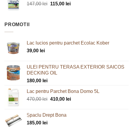
Prețul
Prețul
147,00
lei
fost:
115,00
lei
68,00 lei.
inițial
curent
120,00 lei.
a
este:
fost:
115,00 lei.
PROMOTII
147,00 lei.
Lac lucios pentru parchet Ecolac Kober
39,00
lei
ULEI PENTRU TERASA EXTERIOR SAICOS
DECKING OIL
180,00
lei
Lac pentru Parchet Bona Domo 5L
Prețul
Prețul
470,00
lei
410,00
lei
inițial
curent
a
este:
Şpaclu Drept Bona
fost:
410,00 lei.
185,00
lei
470,00 lei.