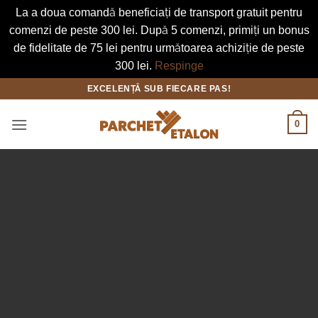
La a doua comandă beneficiați de transport gratuit pentru
comenzi de peste 300 lei. După 5 comenzi, primiți un bonus
de fidelitate de 75 lei pentru următoarea achiziție de peste
300 lei.
Respinge
Skip
EXCELENȚĂ SUB FIECARE PAS!
to
content
0