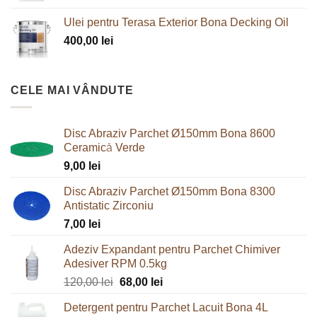
a
este:
Ulei pentru Terasa Exterior Bona Decking Oil
fost:
410,00 lei.
400,00
lei
470,00 lei.
CELE MAI VÂNDUTE
Disc Abraziv Parchet Ø150mm Bona 8600
Ceramică Verde
9,00
lei
Disc Abraziv Parchet Ø150mm Bona 8300
Antistatic Zirconiu
7,00
lei
Adeziv Expandant pentru Parchet Chimiver
Adesiver RPM 0.5kg
Prețul
Prețul
120,00
lei
68,00
lei
inițial
curent
Detergent pentru Parchet Lacuit Bona 4L
a
este: