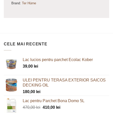
Brand:
Ter Hürne
CELE MAI RECENTE
Lac lucios pentru parchet Ecolac Kober
39,00
lei
ULEI PENTRU TERASA EXTERIOR SAICOS
DECKING OIL
180,00
lei
Lac pentru Parchet Bona Domo 5L
Prețul
Prețul
470,00
lei
410,00
lei
inițial
curent