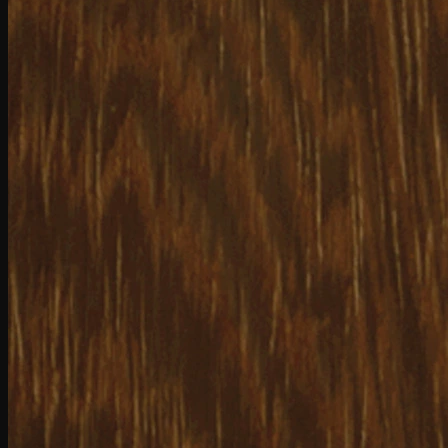
Caută
după:
Acasa
COLECȚII PARCHET
(Italia)
I Gessi
ListoFloor
Masterfloor
Prestige
Gli antichi
Creator
Hi-Tech
Xilema
(Germania)
Parchet triplu stratificat – Lemn natural
Hywood – Parchet hibrid
Dureco – Parchet organic
MAGAZIN ONLINE
Întreținere & Curățare
Detergent Parchet Lacuit
Detergent Parchet Uleiat
Detergent Parchet Laminat si Ceramica
Detergent Curatare Profunda