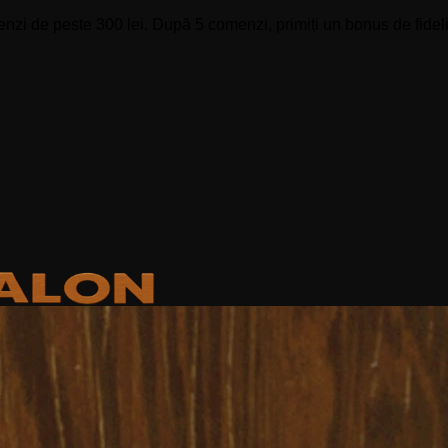
zi de peste 300 lei. După 5 comenzi, primiți un bonus de fidelit