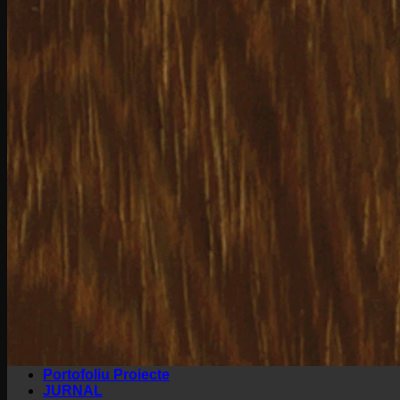
Refresher si Polish
Spray Mop si Lavete
Spray Mop
Mop
Lavete
Accesorii Instalare
Amorsa Parchet
Hidroizolatie (Rasina) Parchet
Adeziv Parchet
Adeziv Bicomponent Parchet
Adeziv Elastic Parchet
Adeziv Expandant Parchet
Finisaje & Lacuri
Chit Parchet
Grund Parchet
Lac Parchet
Ulei Parchet
Unelte
Branduri:
Bona
Chimiver
Kober
Portofoliu Proiecte
JURNAL