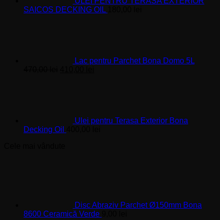
ULEI PENTRU TERASA EXTERIOR
SAICOS DECKING OIL
180,00
lei
Lac pentru Parchet Bona Domo 5L
Prețul
Prețul
470,00
lei
410,00
lei
inițial
curent
a
este:
fost:
410,00 lei.
470,00 lei.
Ulei pentru Terasa Exterior Bona
Decking Oil
400,00
lei
Cele mai vândute
Disc Abraziv Parchet Ø150mm Bona
8600 Ceramică Verde
9,00
lei