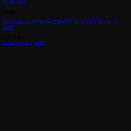
Quick View
Unelte
Bandă Abrazivă Parchet 250×750 Bona 8600 Ceramică
Verde
123,00
lei
Selectează opțiunile
Acest
produs
are
mai
multe
variații.
Opțiunile
pot
fi
alese
în
pagina
produsului.