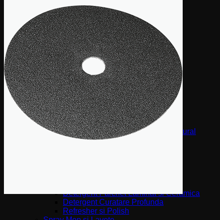
după:
Acasa
COLECȚII PARCHET
(Italia)
I Gessi
ListoFloor
Masterfloor
Prestige
Gli antichi
Creator
Hi-Tech
Xilema
(Germania)
Parchet triplu stratificat – Lemn natural
Hywood – Parchet hibrid
Dureco – Parchet organic
MAGAZIN ONLINE
Întreținere & Curățare
Detergent Parchet Lacuit
Detergent Parchet Uleiat
Detergent Parchet Laminat si Ceramica
Detergent Curatare Profunda
Refresher si Polish
Spray Mop si Lavete