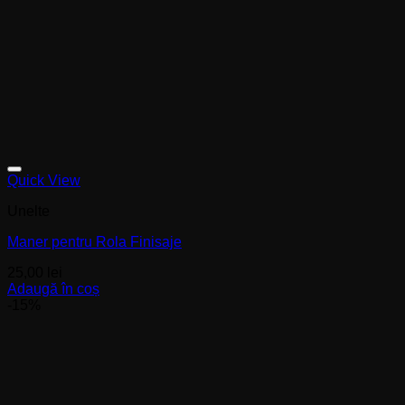
Quick View
Unelte
Maner pentru Rola Finisaje
25,00
lei
Adaugă în coș
-15%