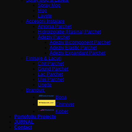
Spray Mop
Mop
Lavete
Accesorii Instalare
Amorsa Parchet
Hidroizolatie (Rasina) Parchet
Adeziv Parchet
Adeziv Bicomponent Parchet
Adeziv Elastic Parchet
Adeziv Expandant Parchet
Finisaje & Lacuri
Chit Parchet
Grund Parchet
Lac Parchet
Ulei Parchet
Unelte
Branduri:
Bona
Chimiver
Kober
Portofoliu Proiecte
JURNAL
Contact