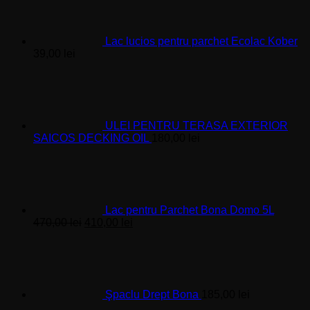
Lac lucios pentru parchet Ecolac Kober
39,00
lei
ULEI PENTRU TERASA EXTERIOR
SAICOS DECKING OIL
180,00
lei
Lac pentru Parchet Bona Domo 5L
Prețul
Prețul
470,00
lei
410,00
lei
inițial
curent
a
este:
fost:
410,00 lei.
470,00 lei.
Şpaclu Drept Bona
185,00
lei