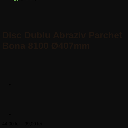
Disc Dublu Abraziv Parchet
Bona 8100 Ø407mm
Interval
44,00
lei
–
99,00
lei