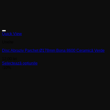
Quick View
Unelte
Disc Abraziv Parchet Ø178mm Bona 8600 Ceramică Verde
12,00
lei
Selectează opțiunile
Acest
-10%
produs
are
mai
multe
variații.
Opțiunile
pot
fi
alese