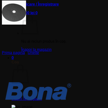
Autentificare / Înregistrare
Coș /
0,00
lei
0
Nu ai niciun produs în coș.
Înapoi la magazin
Prima pagină
/
Unelte
0
Coș
Nu ai niciun produs în coș.
Înapoi la magazin