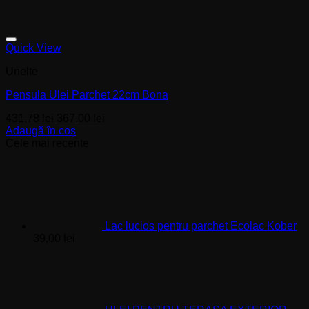
Quick View
Unelte
Pensula Ulei Parchet 22cm Bona
Prețul
Prețul
431,78
lei
367,00
lei
inițial
curent
Adaugă în coș
a
este:
Cele mai recente
fost:
367,00 lei.
431,78 lei.
Lac lucios pentru parchet Ecolac Kober
39,00
lei