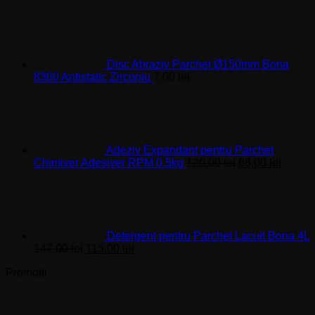
Disc Abraziv Parchet Ø150mm Bona
8300 Antistatic Zirconiu
7,00
lei
Adeziv Expandant pentru Parchet
Prețul
Prețul
Chimiver Adesiver RPM 0.5kg
120,00
lei
68,00
lei
inițial
curent
a
este:
fost:
68,00 l
120,00 lei.
Detergent pentru Parchet Lacuit Bona 4L
Prețul
Prețul
147,00
lei
115,00
lei
inițial
curent
Promotii
a
este:
fost:
115,00 lei.
147,00 lei.