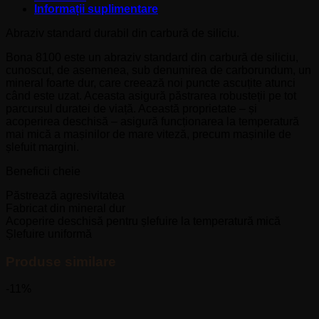
Informații suplimentare
Abraziv standard durabil din carbură de siliciu.
Bona 8100 este un abraziv standard din carbură de siliciu,
cunoscut, de asemenea, sub denumirea de carborundum, un
mineral foarte dur, care creează noi puncte ascuțite atunci
când este uzat. Aceasta asigură păstrarea robusteții pe tot
parcursul duratei de viață. Această proprietate – și
acoperirea deschisă – asigură funcționarea la temperatură
mai mică a mașinilor de mare viteză, precum mașinile de
șlefuit margini.
Beneficii cheie
Păstrează agresivitatea
Fabricat din mineral dur
Acoperire deschisă pentru șlefuire la temperatură mică
Șlefuire uniformă
Produse similare
-11%