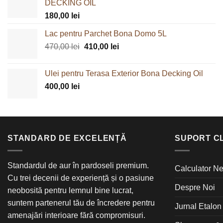
DECKING OIL
180,00
lei
Lac pentru Parchet Bona Domo 5L
Prețul
Prețul
470,00
lei
410,00
lei
inițial
curent
a
este:
Ulei pentru Terasa Exterior Bona Decking Oil
fost:
410,00 lei.
400,00
lei
470,00 lei.
STANDARD DE EXCELENȚĂ
SUPORT CL
Standardul de aur în pardoseli premium.
Calculator Ne
Cu trei decenii de experiență și o pasiune
Despre Noi
neobosită pentru lemnul bine lucrat,
suntem partenerul tău de încredere pentru
Jurnal Etalon
amenajări interioare fără compromisuri.