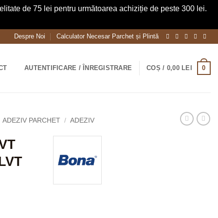
itate de 75 lei pentru următoarea achiziție de peste 300 lei.
Despre Noi
Calculator Necesar Parchet și Plintă
0
CT
AUTENTIFICARE / ÎNREGISTRARE
COȘ /
0,00
LEI
ADEZIV PARCHET
/
ADEZIV
LVT
LVT
Prețul
i