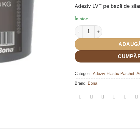
inițial
Adeziv LVT pe bază de sila
a
fost:
În stoc
485,00 le
Cantitate Adeziv pentru LVT 
ADAUGĂ
CUMPĂR
Categorii:
Adeziv Elastic Parchet
,
A
Brand:
Bona