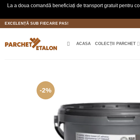
La a doua comandă beneficiați de transport gratuit pentru co
Skip
EXCELENȚĂ SUB FIECARE PAS!
to
content
ACASA
COLECȚII PARCHET
-2%