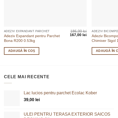
186,00
lei
ADEZIV EXPANDANT PARCHET
ADEZIV BICOMP
Prețul
Prețul
167,00
lei
Adeziv Expandant pentru Parchet
Adeziv Bicompo
inițial
curent
Bona R200 0.53kg
Chimiver Sigol 
a
este:
fost:
167,00 lei.
186,00 lei.
ADAUGĂ ÎN COȘ
ADAUGĂ ÎN 
CELE MAI RECENTE
Lac lucios pentru parchet Ecolac Kober
39,00
lei
ULEI PENTRU TERASA EXTERIOR SAICOS