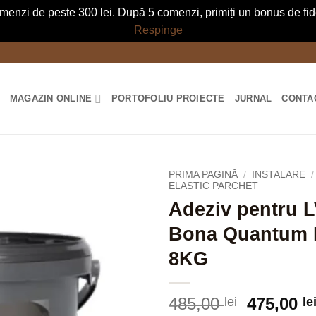
menzi de peste 300 lei. După 5 comenzi, primiți un bonus de fidel
Respinge
MAGAZIN ONLINE
PORTOFOLIU PROIECTE
JURNAL
CONTA
PRIMA PAGINĂ
/
INSTALARE
/
ELASTIC PARCHET
Adeziv pentru 
Bona Quantum 
8KG
Prețul
485,00
475,00
lei
le