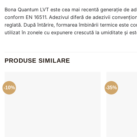
Bona Quantum LVT este cea mai recentă generație de adezi
conform EN 16511. Adezivul diferă de adezivii convențional
reglată. După întărire, formarea îmbinării termice este c
utilizat în zonele cu expunere crescută la umiditate și est
PRODUSE SIMILARE
-10%
-35%