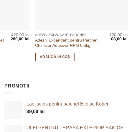
420,00
lei
120,00
lei
ADEZIV EXPANDANT PARCHET
Prețul
Prețul
Prețul
Pr
280,00
lei
68,00
lei
et
Adeziv Expandant pentru Parchet
inițial
curent
inițial
cu
Chimiver Adesiver RPM 0.5kg
a
este:
a
es
fost:
280,00 lei.
fost:
68
420,00 lei.
120,00 lei.
ADAUGĂ ÎN COȘ
PROMOTII
Lac lucios pentru parchet Ecolac Kober
39,00
lei
ULEI PENTRU TERASA EXTERIOR SAICOS