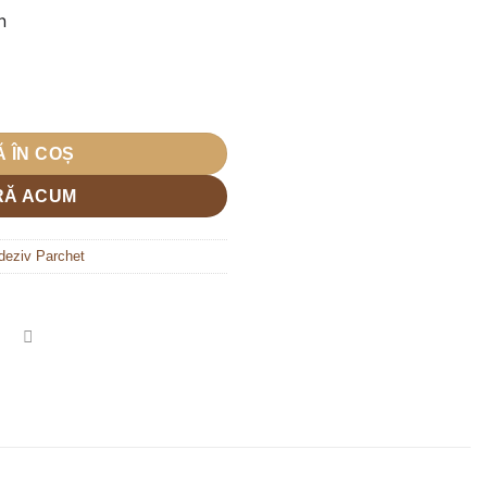
curent
n
este:
475,00 lei.
i.
Bona Quantum LVT 8KG
 ÎN COȘ
Ă ACUM
deziv Parchet