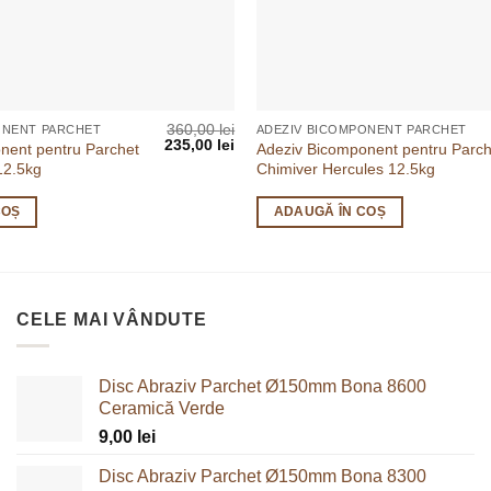
360,00
lei
ONENT PARCHET
ADEZIV BICOMPONENT PARCHET
Prețul
Prețul
235,00
lei
nent pentru Parchet
Adeziv Bicomponent pentru Parch
inițial
curent
12.5kg
Chimiver Hercules 12.5kg
a
este:
fost:
235,00 lei.
360,00 lei.
COȘ
ADAUGĂ ÎN COȘ
CELE MAI VÂNDUTE
Disc Abraziv Parchet Ø150mm Bona 8600
Ceramică Verde
9,00
lei
Disc Abraziv Parchet Ø150mm Bona 8300