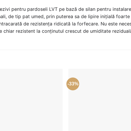
vi pentru pardoseli LVT pe bază de silan pentru instalarea
i, de tip pat umed, prin puterea sa de lipire inițială foarte
ontracarată de rezistența ridicată la forfecare. Nu este nec
e chiar rezistent la conținutul crescut de umiditate rezidual
-33%