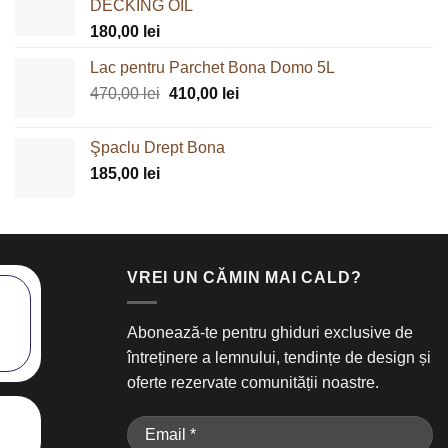
DECKING OIL
180,00
lei
Lac pentru Parchet Bona Domo 5L
Prețul
Prețul
470,00
lei
410,00
lei
inițial
curent
a
este:
Şpaclu Drept Bona
fost:
410,00 lei.
185,00
lei
470,00 lei.
VREI UN CĂMIN MAI CALD?
Abonează-te pentru ghiduri exclusive de
întreținere a lemnului, tendințe de design și
oferte rezervate comunității noastre.