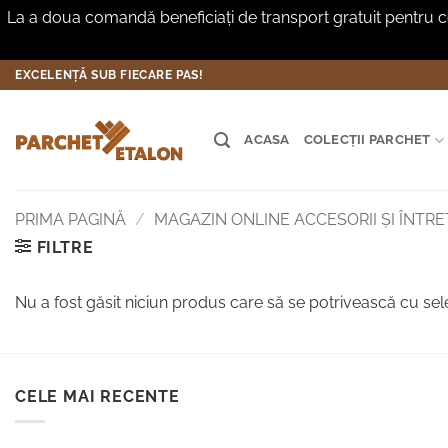
La a doua comandă beneficiați de transport gratuit pentru co
Skip
EXCELENȚĂ SUB FIECARE PAS!
to
content
ACASA
COLECȚII PARCHET
PRIMA PAGINĂ
/
MAGAZIN ONLINE ACCESORII ȘI ÎNTR
FILTRE
Nu a fost găsit niciun produs care să se potrivească cu sele
CELE MAI RECENTE