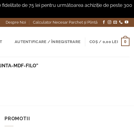
fidelitate de 75 lei pentru următoarea achiziție de peste 300
Despre Noi
Calculator Necesar Parchet și Plintă
0
T
AUTENTIFICARE / ÎNREGISTRARE
COȘ /
0,00
LEI
INTA-MDF-FILO”
PROMOTII