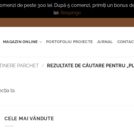
menzi de peste 300 lei. După 5 comenzi, primiți un bonus de 
lei.
Respinge
MAGAZIN ONLINE
PORTOFOLIU PROIECTE
JURNAL
CONTAC
EȚINERE PARCHET
/
REZULTATE DE CĂUTARE PENTRU „PL
cția ta.
CELE MAI VÂNDUTE