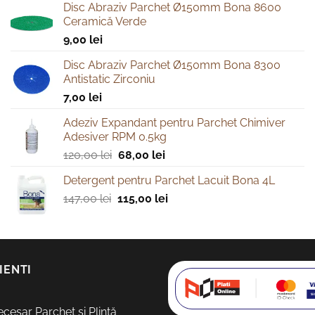
Disc Abraziv Parchet Ø150mm Bona 8600
Ceramică Verde
9,00
lei
Disc Abraziv Parchet Ø150mm Bona 8300
Antistatic Zirconiu
7,00
lei
Adeziv Expandant pentru Parchet Chimiver
Adesiver RPM 0.5kg
Prețul
Prețul
120,00
lei
68,00
lei
inițial
curent
Detergent pentru Parchet Lacuit Bona 4L
a
este:
Prețul
Prețul
147,00
lei
fost:
115,00
lei
68,00 lei.
inițial
curent
120,00 lei.
a
este:
fost:
115,00 lei.
147,00 lei.
IENTI
cesar Parchet și Plintă