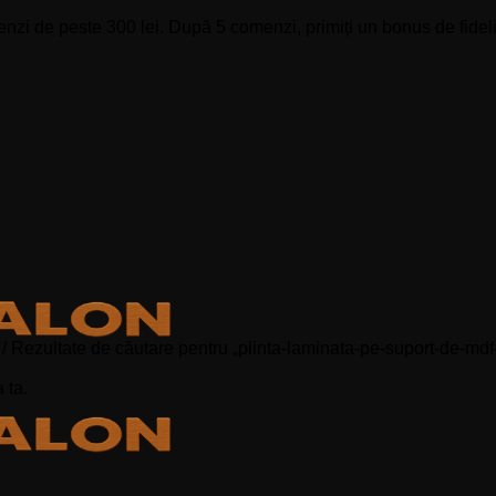
zi de peste 300 lei. După 5 comenzi, primiți un bonus de fidelit
/
Rezultate de căutare pentru „plinta-laminata-pe-suport-de-mdf
 ta.