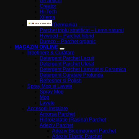
Gli antichi
Creator
Hi-Tech
Xilema
(Germania)
Parchet triplu stratificat – Lemn natural
Hywood – Parchet hibrid
Dureco – Parchet organic
MAGAZIN ONLINE
Întreținere & Curățare
Detergent Parchet Lacuit
Detergent Parchet Uleiat
Detergent Parchet Laminat si Ceramica
Detergent Curatare Profunda
Refresher si Polish
Spray Mop si Lavete
Spray Mop
Mop
Lavete
Accesorii Instalare
Amorsa Parchet
Hidroizolatie (Rasina) Parchet
Adeziv Parchet
Adeziv Bicomponent Parchet
Adeziv Elastic Parchet