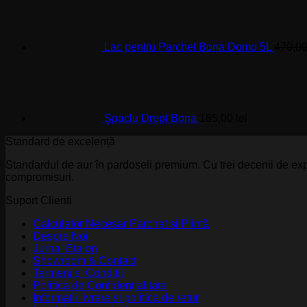
Lac pentru Parchet Bona Domo 5L
470,0
Şpaclu Drept Bona
185,00
lei
Standard de excelență
Standardul de aur în pardoseli premium. Cu trei decenii de exp
compromisuri.
Suport Clienti
Calculator Necesar Parchet și Plintă
Despre Noi
Jurnal Etalon
Showroom & Contact
Termeni și Condiții
Politica de Confidențialitate
Informatii livrare si politica de retur