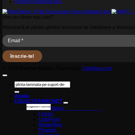
Urmăriți comanda dvs.
Vrei un cămin mai cald?
Abonează-te pentru ghiduri exclusive de întreținere a lemnului,
© 2026
Parchet Etalon
. Powered by
Codehac.com
.
Caută
după:
Acasa
COLECȚII PARCHET
(Italia)
I Gessi
ListoFloor
Masterfloor
Prestige