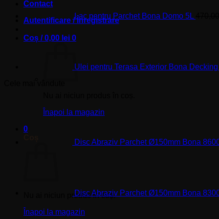
Contact
Lac pentru Parchet Bona Domo 5L
470,0
Autentificare / Înregistrare
Coș /
0,00
lei
0
Ulei pentru Terasa Exterior Bona Decking
Cele mai vândute
Nu ai niciun produs în coș.
Înapoi la magazin
0
Coș
Disc Abraziv Parchet Ø150mm Bona 860
Disc Abraziv Parchet Ø150mm Bona 8300 A
Nu ai niciun produs în coș.
Înapoi la magazin