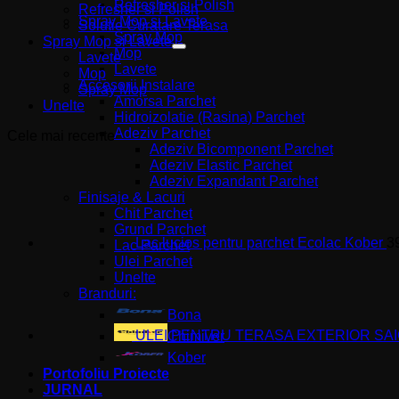
Refresher si Polish
Refresher si Polish
Spray Mop si Lavete
Solutie Curatare Terasa
Spray Mop
Spray Mop si Lavete
Mop
Lavete
Lavete
Mop
Accesorii Instalare
Spray Mop
Amorsa Parchet
Unelte
Hidroizolatie (Rasina) Parchet
Adeziv Parchet
Cele mai recente
Adeziv Bicomponent Parchet
Adeziv Elastic Parchet
Adeziv Expandant Parchet
Finisaje & Lacuri
Chit Parchet
Grund Parchet
Lac lucios pentru parchet Ecolac Kober
3
Lac Parchet
Ulei Parchet
Unelte
Branduri:
Bona
ULEI PENTRU TERASA EXTERIOR SAI
Chimiver
Kober
Portofoliu Proiecte
JURNAL