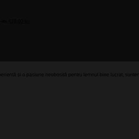
a
este:
fost:
410,00 lei.
470,00 lei.
0
lei
410,00
lei
eriență și o pasiune neobosită pentru lemnul bine lucrat, suntem